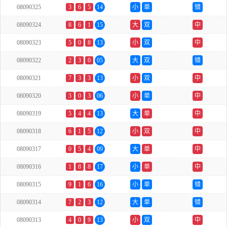
08090325
3
6
5
14
小
单
错
08090324
8
6
1
15
大
双
中
08090323
5
0
8
13
小
双
中
08090322
2
3
0
05
大
双
错
08090321
7
3
3
13
小
双
中
08090320
3
0
3
06
小
单
中
08090319
5
4
4
13
大
单
中
08090318
6
1
5
12
小
双
中
08090317
0
5
4
09
大
单
中
08090316
1
8
8
17
小
单
中
08090315
9
1
6
16
小
单
错
08090314
7
2
3
12
大
单
错
08090313
4
0
9
13
小
双
中