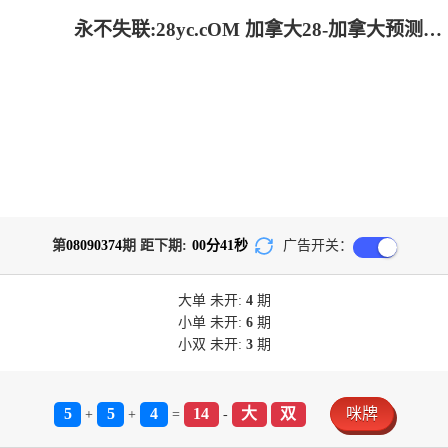
永不失联:28yc.cOM 加拿大28-加拿大预测|加拿大PC在线预测|加拿大PC结果查询|28在线预测咪牌查询_专注研究_加拿大PC组合_官方数据!
第
08090374
期 距下期:
00
分
41
秒
广告开关：
大单
未开:
4
期
小单
未开:
6
期
小双
未开:
3
期
5
5
4
14
大
双
咪牌
+
+
=
-