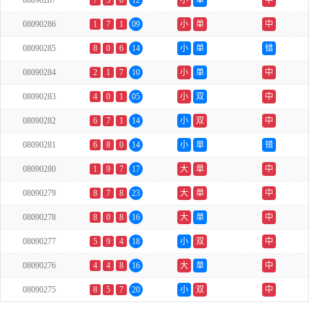
08090287
7
5
0
12
小
单
中
08090286
1
7
1
09
小
单
中
08090285
8
0
6
14
小
单
错
08090284
2
1
7
10
小
单
中
08090283
4
0
1
05
小
双
中
08090282
6
7
1
14
小
双
中
08090281
6
8
0
14
小
单
错
08090280
1
9
7
17
大
单
中
08090279
8
7
8
23
大
单
中
08090278
8
0
8
16
大
单
中
08090277
5
9
4
18
小
双
中
08090276
4
4
8
16
大
单
中
08090275
8
5
7
20
小
双
中