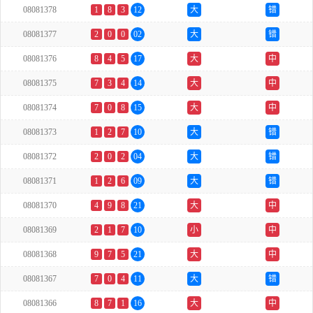
08081378
1
8
3
12
大
错
08081377
2
0
0
02
大
错
08081376
8
4
5
17
大
中
08081375
7
3
4
14
大
中
08081374
7
0
8
15
大
中
08081373
1
2
7
10
大
错
08081372
2
0
2
04
大
错
08081371
1
2
6
09
大
错
08081370
4
9
8
21
大
中
08081369
2
1
7
10
小
中
08081368
9
7
5
21
大
中
08081367
7
0
4
11
大
错
08081366
8
7
1
16
大
中