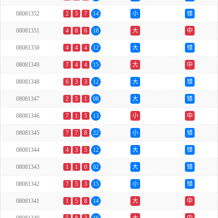
08081352
2
5
7
14
小
错
08081351
4
8
6
18
大
中
08081350
4
4
4
12
大
错
08081349
7
4
4
15
大
中
08081348
6
3
3
12
大
错
08081347
2
5
1
08
大
错
08081346
7
1
5
13
小
中
08081345
7
7
8
22
小
错
08081344
4
3
5
12
大
错
08081343
1
1
0
02
大
错
08081342
7
5
3
15
小
错
08081341
1
5
8
14
大
中