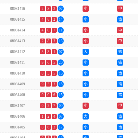
08081416
2
3
2
07
小
中
08081415
4
8
2
14
小
错
08081414
4
0
7
11
小
中
08081413
2
8
3
13
小
中
08081412
3
3
1
07
大
错
08081411
9
6
5
20
小
错
08081410
8
3
5
16
小
错
08081409
9
3
3
15
小
错
08081408
9
0
6
15
小
错
08081407
0
2
7
09
小
中
08081406
1
2
4
07
大
错
08081405
8
6
3
17
小
错