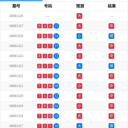
期号
号码
预测
结果
08081428
---
大
---
双
08081427
9
4
8
21
大
中
08081426
5
0
9
14
小
错
08081425
5
3
7
15
大
中
08081424
8
2
3
13
小
中
08081423
0
1
5
06
大
错
08081422
8
3
5
16
大
中
08081421
7
2
0
09
小
中
08081420
7
1
4
12
小
中
08081419
1
0
3
04
小
中
08081418
7
4
8
19
大
中
08081417
7
2
1
10
大
错