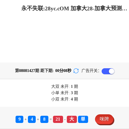
永不失联:28yc.cOM 加拿大28-加拿大预测|加拿大PC在线预测|加拿大PC结果查询|28在线预测咪牌查询_专注研究_加拿大PC组合_官方数据!
第
08081427
期 距下期:
00
分
08
秒
广告开关：
大双
未开:
1
期
小单
未开:
3
期
小双
未开:
4
期
9
4
8
21
大
单
咪牌
+
+
=
-