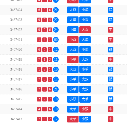
3467425
4
3
5
12
小双
大单
中
3467424
6
9
6
21
大双
小单
错
3467423
9
9
4
22
大单
小双
错
3467422
9
9
6
24
小单
大双
中
3467421
1
4
1
06
小双
大单
中
3467420
6
5
1
12
大双
小单
错
3467419
7
1
3
11
小单
大双
中
3467418
1
8
1
10
大双
小单
错
3467417
7
3
7
17
小单
大双
错
3467416
7
8
6
21
小单
大双
错
3467415
2
9
7
18
小双
大单
错
3467414
4
0
6
10
大单
小双
中
3467413
7
8
2
17
大单
小双
中