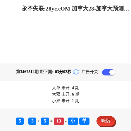
永不失联:28yc.cOM 加拿大28-加拿大预测|加拿大PC在线预测|加拿大PC结果查询|28在线预测咪牌查询_专注研究_加拿大PC组合_官方数据!
第
3467512
期 距下期:
03
分
02
秒
广告开关：
大单
未开:
4
期
大双
未开:
6
期
小双
未开:
1
期
5
3
5
13
小
单
咪牌
+
+
=
-