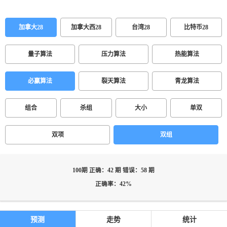
加拿大28
加拿大西28
台湾28
比特币28
量子算法
压力算法
热能算法
必赢算法
裂天算法
青龙算法
组合
杀组
大小
单双
双项
双组
100期 正确：42 期 错误：58 期
正确率：42%
预测
走势
统计