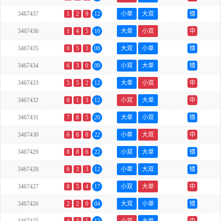
3467437
1
2
9
12
小单
大双
错
3467436
1
4
5
10
大单
小双
中
3467435
0
5
3
08
大双
小单
错
3467434
6
3
0
09
小双
大单
错
3467433
5
5
2
12
大单
小双
中
3467432
8
1
3
12
小双
大单
中
3467431
7
8
5
20
大单
小双
错
3467430
6
8
8
22
小单
大双
中
3467429
8
8
6
22
小双
大单
错
3467428
6
3
3
12
小单
大双
错
3467427
8
5
4
17
小双
大单
中
3467426
2
2
0
04
大双
小单
错