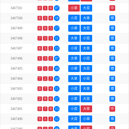
3467501
0
1
6
07
小单
大双
中
3467500
8
2
8
18
小双
大单
错
3467499
6
6
5
17
小单
大双
错
3467498
7
1
3
11
大单
小双
错
3467497
8
3
2
13
小双
大单
错
3467496
1
3
3
07
大单
小双
错
3467495
7
1
2
10
小单
大双
错
3467494
7
2
7
16
大单
小双
错
3467493
0
7
4
11
小双
大单
错
3467492
2
9
6
17
小单
大双
错
3467491
0
7
8
15
小双
大单
中
3467490
9
1
2
12
大双
小单
错