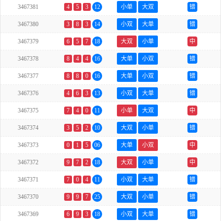
3467381
4
5
3
12
小单
大双
错
3467380
3
8
3
14
小双
大单
错
3467379
6
5
7
18
大双
小单
中
3467378
8
4
4
16
大单
小双
错
3467377
8
8
0
16
大单
小双
错
3467376
4
6
3
13
小双
大单
错
3467375
7
4
0
11
小单
大双
中
3467374
3
5
2
10
大双
小单
错
3467373
0
1
5
06
大单
小双
中
3467372
9
7
2
18
大双
小单
中
3467371
7
0
4
11
小双
大单
错
3467370
9
9
7
25
大双
小单
错
3467369
6
9
3
18
小双
大单
错