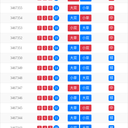
3467355
7
7
0
14
大双
小单
中
3467354
5
2
0
07
大双
小单
中
3467353
7
3
0
10
小双
大单
中
3467352
7
6
6
19
大单
小双
中
3467351
0
2
2
04
大单
小双
中
3467350
5
8
8
21
大双
小单
错
3467349
2
4
8
14
大单
小双
错
3467348
7
2
1
10
小单
大双
错
3467347
5
9
7
21
大单
小双
中
3467346
0
3
7
10
小单
大双
错
3467345
0
0
2
02
大单
小双
中
3467344
2
6
3
11
大单
小双
错