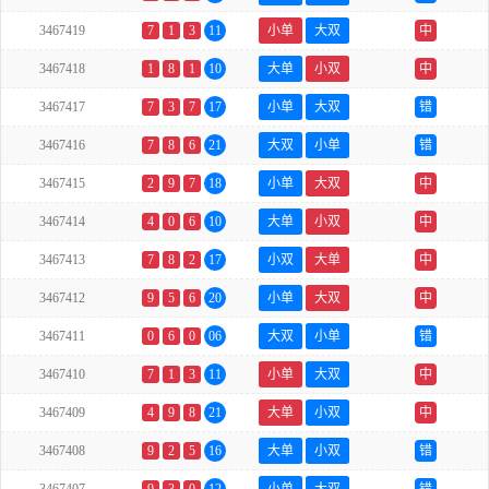
3467419
7
1
3
11
小单
大双
中
3467418
1
8
1
10
大单
小双
中
3467417
7
3
7
17
小单
大双
错
3467416
7
8
6
21
大双
小单
错
3467415
2
9
7
18
小单
大双
中
3467414
4
0
6
10
大单
小双
中
3467413
7
8
2
17
小双
大单
中
3467412
9
5
6
20
小单
大双
中
3467411
0
6
0
06
大双
小单
错
3467410
7
1
3
11
小单
大双
中
3467409
4
9
8
21
大单
小双
中
3467408
9
2
5
16
大单
小双
错