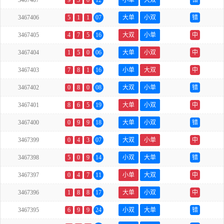
3467407
9
3
0
12
小单
大双
错
3467406
5
1
1
07
大单
小双
错
3467405
4
7
5
16
大双
小单
中
3467404
1
5
0
06
大单
小双
中
3467403
7
8
1
16
小单
大双
中
3467402
0
8
0
08
大双
小单
错
3467401
8
6
5
19
大单
小双
中
3467400
0
9
9
18
大单
小双
错
3467399
0
4
3
07
大双
小单
中
3467398
5
0
9
14
小双
大单
错
3467397
0
4
7
11
小单
大双
中
3467396
1
8
8
17
大单
小双
中
3467395
6
9
9
24
小双
大单
错