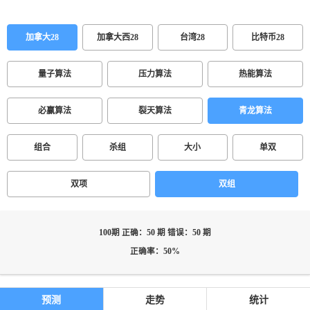
加拿大28
加拿大西28
台湾28
比特币28
量子算法
压力算法
热能算法
必赢算法
裂天算法
青龙算法
组合
杀组
大小
单双
双项
双组
100期 正确：50 期 错误：50 期
正确率：50%
预测
走势
统计