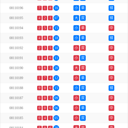
08110196
7
1
8
16
小
单
错
08110195
4
2
1
07
大
双
错
08110194
2
5
8
15
小
单
中
08110193
4
8
6
18
小
单
错
08110192
2
3
5
10
小
双
中
08110191
1
4
6
11
小
双
中
08110190
9
8
3
20
大
双
中
08110189
1
7
4
12
小
单
中
08110188
9
0
6
15
小
双
错
08110187
6
0
3
09
小
双
中
08110186
0
0
6
06
小
单
中
08110185
0
4
1
05
小
双
中