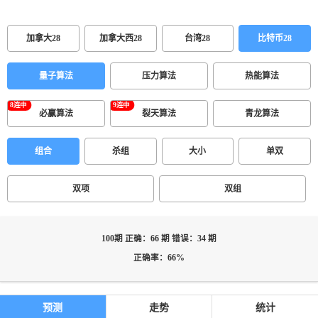
加拿大28
加拿大西28
台湾28
比特币28
量子算法
压力算法
热能算法
必赢算法
裂天算法
青龙算法
组合
杀组
大小
单双
双项
双组
100期 正确：66 期 错误：34 期
正确率：66%
预测
走势
统计