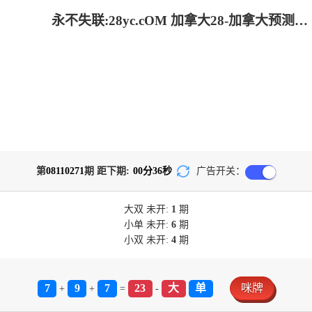
永不失联:28yc.cOM 加拿大28-加拿大预测|加拿大PC在线预测|加拿大PC结果查询|28在线预测咪牌查询_专注研究_加拿大PC组合_官方数据!
第
08110271
期 距下期:
00
分
36
秒
广告开关：
大双
未开:
1
期
小单
未开:
6
期
小双
未开:
4
期
7
9
7
23
大
单
咪牌
+
+
=
-