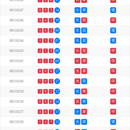
08110248
7
2
8
17
大
单
中
08110247
0
9
5
14
小
单
错
08110246
5
4
1
10
大
双
中
08110245
1
6
2
09
大
双
错
08110244
1
3
3
07
大
双
错
08110243
2
1
3
06
小
双
中
08110242
3
2
4
09
小
单
中
08110241
9
0
8
17
大
单
中
08110240
7
9
1
17
大
双
中
08110239
3
8
2
13
大
单
中
08110238
8
6
0
14
大
单
中
08110237
4
6
7
17
小
单
中
08110236
1
4
7
12
大
单
错