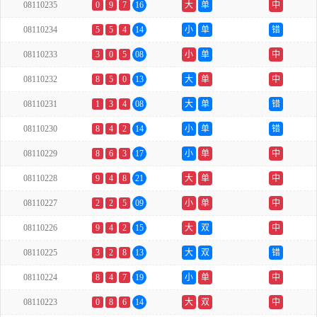
08110235
0
9
7
16
大
单
中
08110234
5
5
4
14
小
单
错
08110233
3
0
5
08
小
单
中
08110232
8
5
0
13
大
单
中
08110231
1
3
4
08
大
单
错
08110230
8
4
2
14
小
单
错
08110229
8
6
3
17
小
单
中
08110228
9
4
8
21
大
单
中
08110227
2
2
5
09
小
单
中
08110226
9
4
2
15
大
双
中
08110225
3
2
8
13
大
双
错
08110224
8
4
7
19
小
单
中
08110223
0
8
6
14
大
双
中