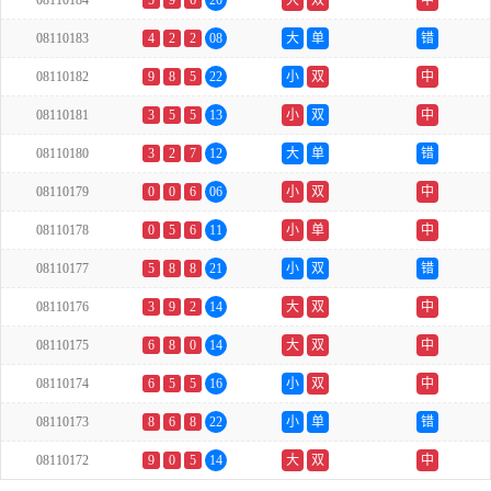
08110184
5
9
6
20
大
双
中
08110183
4
2
2
08
大
单
错
08110182
9
8
5
22
小
双
中
08110181
3
5
5
13
小
双
中
08110180
3
2
7
12
大
单
错
08110179
0
0
6
06
小
双
中
08110178
0
5
6
11
小
单
中
08110177
5
8
8
21
小
双
错
08110176
3
9
2
14
大
双
中
08110175
6
8
0
14
大
双
中
08110174
6
5
5
16
小
双
中
08110173
8
6
8
22
小
单
错
08110172
9
0
5
14
大
双
中