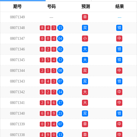
期号
号码
预测
结果
08071349
---
单
---
08071348
8
4
3
15
双
错
08071347
0
0
4
04
小
中
08071346
0
2
0
02
大
错
08071345
3
5
4
12
大
错
08071344
2
1
5
08
双
中
08071343
0
4
3
07
双
错
08071342
5
2
7
14
大
中
08071341
2
9
6
17
大
中
08071340
6
8
9
23
双
错
08071339
0
3
4
07
单
中
08071338
4
9
0
13
单
中