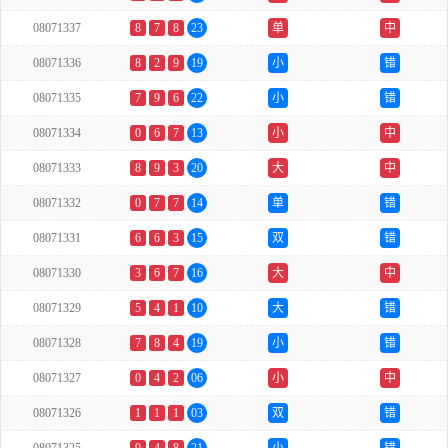
08071337
8
7
8
23
单
中
08071336
8
2
9
19
小
错
08071335
7
9
6
22
小
错
08071334
0
6
7
13
小
中
08071333
8
9
3
20
大
中
08071332
0
7
7
14
单
错
08071331
6
6
3
15
双
错
08071330
3
6
7
16
大
中
08071329
5
4
1
10
大
错
08071328
7
8
4
19
小
错
08071327
0
4
2
06
小
中
08071326
1
1
1
03
双
错