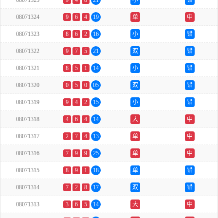
08071325
9
4
8
21
小
错
08071324
9
6
4
19
单
中
08071323
8
6
2
16
小
错
08071322
9
7
5
21
双
错
08071321
8
5
1
14
小
错
08071320
0
5
0
05
双
错
08071319
9
4
2
15
小
错
08071318
4
6
4
14
大
中
08071317
2
7
4
13
单
中
08071316
7
9
9
25
单
中
08071315
8
9
1
18
单
错
08071314
7
2
8
17
双
错
08071313
3
6
5
14
大
中