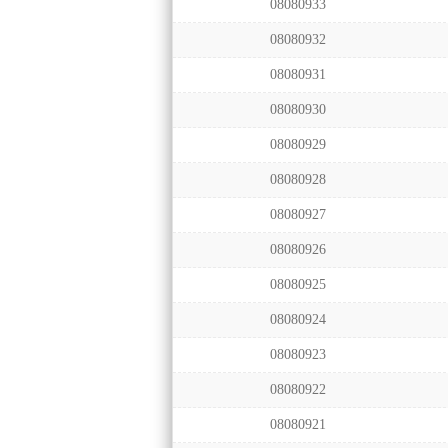
08080933
08080932
08080931
08080930
08080929
08080928
08080927
08080926
08080925
08080924
08080923
08080922
08080921