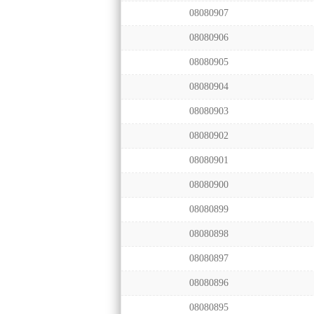
08080907
08080906
08080905
08080904
08080903
08080902
08080901
08080900
08080899
08080898
08080897
08080896
08080895