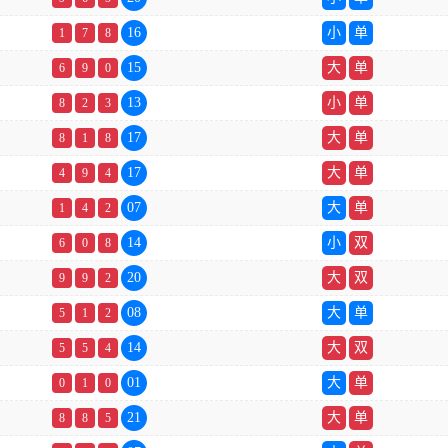
16
小
单
1
7
8
15
大
单
6
9
0
13
小
单
8
2
3
17
大
单
8
1
8
17
大
单
4
9
4
07
大
单
1
4
2
14
小
双
6
0
8
20
大
双
9
9
2
08
大
单
5
1
2
14
大
双
5
5
4
01
大
单
0
1
0
21
大
单
8
8
5