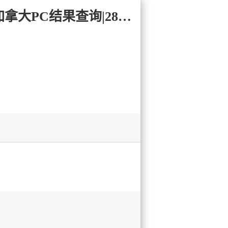
永不失联:28yc.cOM 加拿大28-加拿大预测|加拿大PC在线预测|加拿大PC结果查询|28在线预测咪牌查询_专注研究_加拿大PC组合_官方数据!