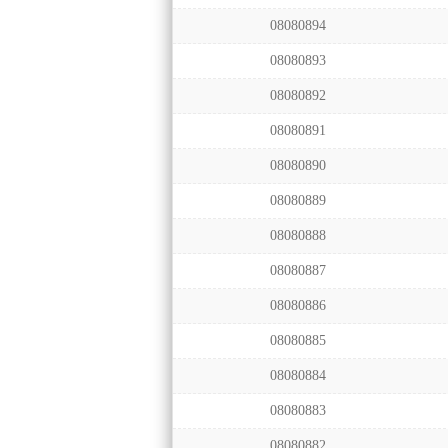
08080894
08080893
08080892
08080891
08080890
08080889
08080888
08080887
08080886
08080885
08080884
08080883
08080882