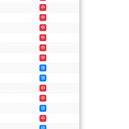
中
中
中
中
中
中
错
错
中
中
错
中
错