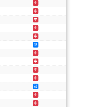
中
中
中
中
中
错
中
中
中
中
错
中
中