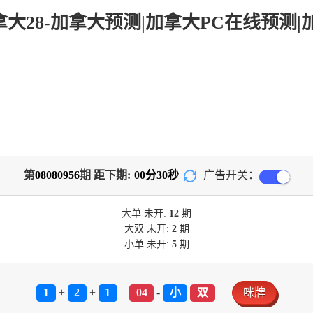
第
08080956
期 距下期:
00
分
30
秒
广告开关：
大单
未开:
12
期
大双
未开:
2
期
小单
未开:
5
期
1
+
2
+
1
=
04
-
小
双
咪牌