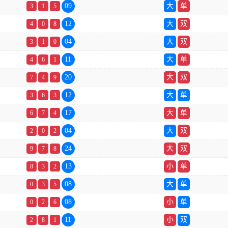
09
大
单
3
1
5
12
大
双
4
0
8
04
大
双
3
1
0
11
大
单
4
6
1
20
大
双
7
4
9
12
大
单
3
6
3
17
大
单
6
7
4
04
大
双
2
0
2
24
大
双
9
7
8
13
小
单
8
3
2
08
大
单
0
3
5
08
小
单
0
2
6
11
小
双
2
8
1