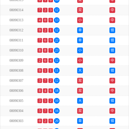
08090315
9
1
6
16
双
中
08090314
7
2
3
12
双
中
08090313
4
0
9
13
小
中
08090312
9
2
1
12
单
错
08090311
7
6
9
22
单
错
08090310
8
8
7
23
小
错
08090309
2
6
4
12
小
中
08090308
9
1
1
11
大
错
08090307
3
7
2
12
双
中
08090306
8
4
6
18
双
中
08090305
3
5
2
10
大
错
08090304
5
7
4
16
双
中
08090303
9
2
9
20
单
错