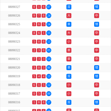
08090327
0
1
6
07
双
错
08090326
9
7
8
24
大
中
08090325
3
6
5
14
单
错
08090324
8
6
1
15
大
中
08090323
5
0
8
13
小
中
08090322
2
3
0
05
单
中
08090321
7
3
3
13
单
中
08090320
3
0
3
06
单
错
08090319
5
4
4
13
双
错
08090318
6
1
5
12
小
中
08090317
0
5
4
09
小
中
08090316
1
8
8
17
双
错