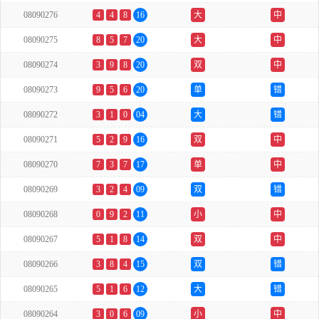
08090276
4
4
8
16
大
中
08090275
8
5
7
20
大
中
08090274
3
9
8
20
双
中
08090273
9
5
6
20
单
错
08090272
3
1
0
04
大
错
08090271
5
2
9
16
双
中
08090270
7
3
7
17
单
中
08090269
3
2
4
09
双
错
08090268
0
9
2
11
小
中
08090267
5
1
8
14
双
中
08090266
3
8
4
15
双
错
08090265
5
1
6
12
大
错
08090264
3
0
6
09
小
中