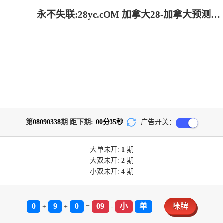
永不失联:28yc.cOM 加拿大28-加拿大预测|加拿大PC在线预测|加拿大PC结果查询|28在线预测咪牌查询_专注研究_加拿大PC组合_官方数据!
第
08090338
期 距下期:
00
分
34
秒
广告开关：
大单
未开:
1
期
大双
未开:
2
期
小双
未开:
4
期
0
9
0
09
小
单
咪牌
+
+
=
-