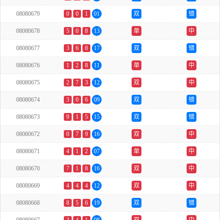
08080679
0
0
1
01
双
错
08080678
5
0
8
13
单
中
08080677
3
6
8
17
双
错
08080676
1
2
8
11
单
中
08080675
2
7
3
12
双
中
08080674
3
0
6
09
双
错
08080673
9
1
5
15
双
错
08080672
0
7
9
16
双
中
08080671
4
1
2
07
单
中
08080670
7
1
8
16
双
中
08080669
4
4
4
12
双
中
08080668
8
5
6
19
双
错