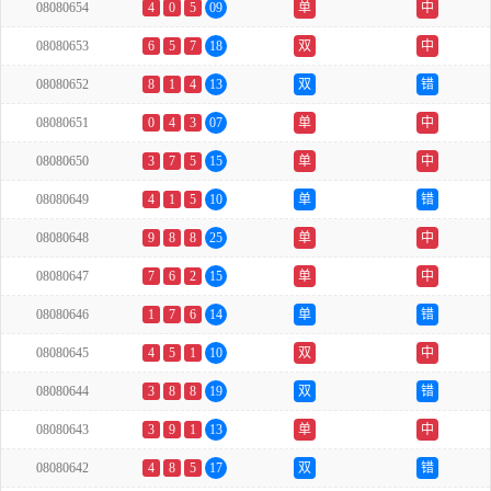
08080654
4
0
5
09
单
中
08080653
6
5
7
18
双
中
08080652
8
1
4
13
双
错
08080651
0
4
3
07
单
中
08080650
3
7
5
15
单
中
08080649
4
1
5
10
单
错
08080648
9
8
8
25
单
中
08080647
7
6
2
15
单
中
08080646
1
7
6
14
单
错
08080645
4
5
1
10
双
中
08080644
3
8
8
19
双
错
08080643
3
9
1
13
单
中
08080642
4
8
5
17
双
错