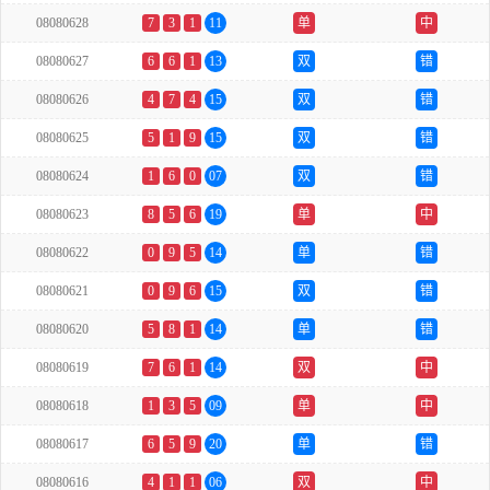
08080628
7
3
1
11
单
中
08080627
6
6
1
13
双
错
08080626
4
7
4
15
双
错
08080625
5
1
9
15
双
错
08080624
1
6
0
07
双
错
08080623
8
5
6
19
单
中
08080622
0
9
5
14
单
错
08080621
0
9
6
15
双
错
08080620
5
8
1
14
单
错
08080619
7
6
1
14
双
中
08080618
1
3
5
09
单
中
08080617
6
5
9
20
单
错
08080616
4
1
1
06
双
中