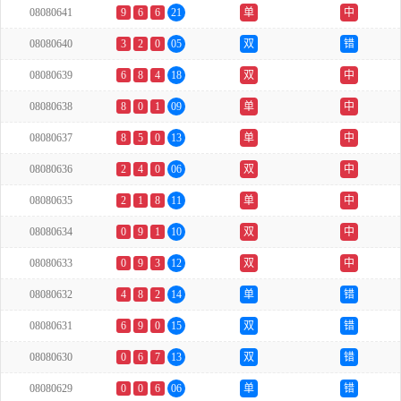
08080641
9
6
6
21
单
中
08080640
3
2
0
05
双
错
08080639
6
8
4
18
双
中
08080638
8
0
1
09
单
中
08080637
8
5
0
13
单
中
08080636
2
4
0
06
双
中
08080635
2
1
8
11
单
中
08080634
0
9
1
10
双
中
08080633
0
9
3
12
双
中
08080632
4
8
2
14
单
错
08080631
6
9
0
15
双
错
08080630
0
6
7
13
双
错
08080629
0
0
6
06
单
错