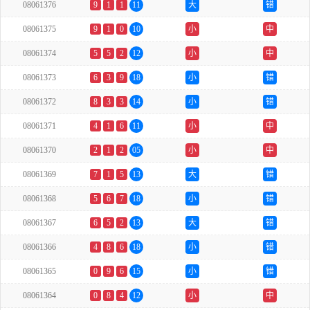
08061376
9
1
1
11
大
错
08061375
9
1
0
10
小
中
08061374
5
5
2
12
小
中
08061373
6
3
9
18
小
错
08061372
8
3
3
14
小
错
08061371
4
1
6
11
小
中
08061370
2
1
2
05
小
中
08061369
7
1
5
13
大
错
08061368
5
6
7
18
小
错
08061367
6
5
2
13
大
错
08061366
4
8
6
18
小
错
08061365
0
9
6
15
小
错
08061364
0
8
4
12
小
中