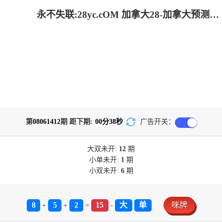
永不失联:28yc.cOM 加拿大28-加拿大预测|加拿大PC在线预测|加拿大PC结果查询|28在线预测咪牌查询_专注研究_加拿大PC组合_官方数据!
第
08061412
期 距下期:
00
分
38
秒
广告开关：
大双
未开:
12
期
小单
未开:
1
期
小双
未开:
6
期
8
5
2
15
大
单
咪牌
+
+
=
-