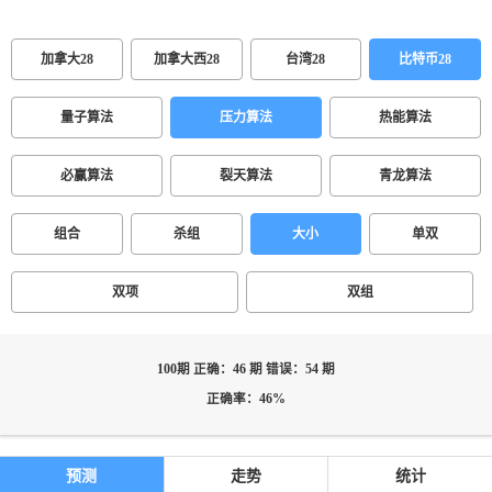
加拿大28
加拿大西28
台湾28
比特币28
量子算法
压力算法
热能算法
必赢算法
裂天算法
青龙算法
组合
杀组
大小
单双
双项
双组
100期 正确：46 期 错误：54 期
正确率：46%
预测
走势
统计