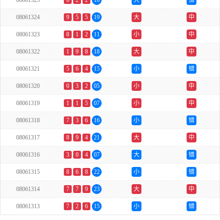
08061325
6
2
2
10
大
错
08061324
9
5
5
19
大
中
08061323
8
1
2
11
小
中
08061322
1
9
8
18
大
中
08061321
5
6
4
15
小
错
08061320
0
3
2
05
小
中
08061319
1
1
5
07
小
中
08061318
7
3
6
16
小
错
08061317
8
9
4
21
大
中
08061316
3
0
4
07
大
错
08061315
8
6
8
22
小
错
08061314
7
7
9
23
大
中
08061313
7
2
6
15
小
错