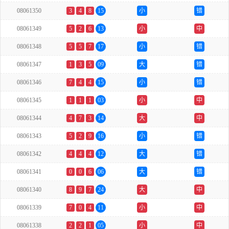
08061350
3
4
8
15
小
错
08061349
5
2
6
13
小
中
08061348
5
5
7
17
小
错
08061347
1
3
5
09
大
错
08061346
7
4
4
15
小
错
08061345
1
1
1
03
小
中
08061344
4
7
3
14
大
中
08061343
5
2
9
16
小
错
08061342
4
4
4
12
大
错
08061341
0
0
6
06
大
错
08061340
8
9
7
24
大
中
08061339
7
0
4
11
小
中
08061338
2
2
1
05
小
中