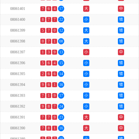
08061401
7
6
4
17
大
中
08061400
8
7
7
22
小
错
08061399
5
7
0
12
大
错
08061398
0
7
1
08
大
错
08061397
1
3
9
13
小
中
08061396
5
6
4
15
小
错
08061395
2
6
6
14
小
错
08061394
9
6
1
16
小
错
08061393
7
1
9
17
小
错
08061392
9
8
7
24
小
错
08061391
7
7
9
23
大
中
08061390
7
8
1
16
大
中