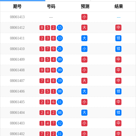
期号
号码
预测
结果
08061413
---
小
---
单
08061412
8
5
2
15
大
中
08061411
2
3
8
13
大
错
08061410
5
7
9
21
小
错
08061409
0
5
4
09
小
中
08061408
9
0
0
09
小
中
08061407
7
4
8
19
大
中
08061406
2
5
1
08
大
错
08061405
2
3
6
11
小
中
08061404
2
4
2
08
大
错
08061403
1
4
7
12
小
中
08061402
7
2
2
11
小
中