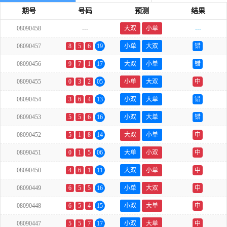
期号
号码
预测
结果
08090458
---
大双
小单
---
08090457
8
5
6
19
小单
大双
错
08090456
9
7
1
17
大双
小单
错
08090455
0
3
2
05
小单
大双
中
08090454
3
6
4
13
小双
大单
错
08090453
5
5
6
16
小双
大单
错
08090452
5
1
8
14
大双
小单
中
08090451
0
1
5
06
大单
小双
中
08090450
4
6
1
11
大双
小单
中
08090449
6
5
5
16
小单
大双
中
08090448
6
5
4
15
小双
大单
中
08090447
5
5
7
17
小双
大单
中