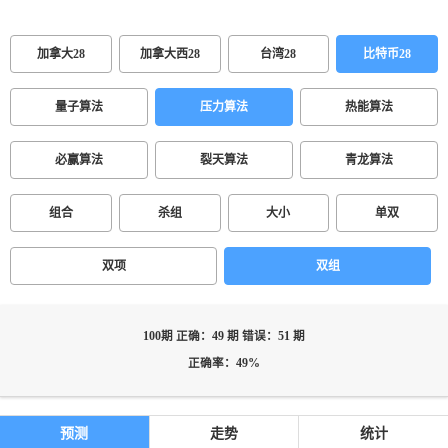
加拿大28
加拿大西28
台湾28
比特币28
量子算法
压力算法
热能算法
必赢算法
裂天算法
青龙算法
组合
杀组
大小
单双
双项
双组
100期 正确：49 期 错误：51 期
正确率：49%
预测
走势
统计