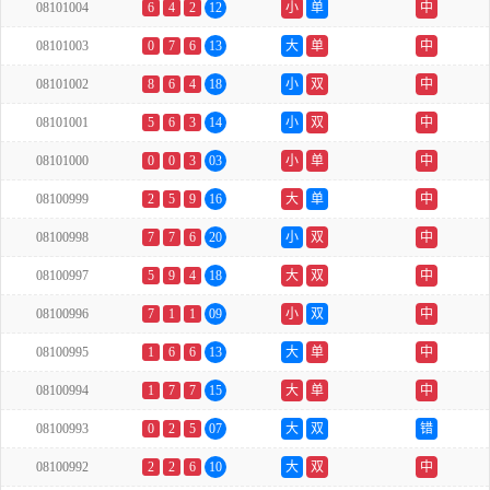
08101004
6
4
2
12
小
单
中
08101003
0
7
6
13
大
单
中
08101002
8
6
4
18
小
双
中
08101001
5
6
3
14
小
双
中
08101000
0
0
3
03
小
单
中
08100999
2
5
9
16
大
单
中
08100998
7
7
6
20
小
双
中
08100997
5
9
4
18
大
双
中
08100996
7
1
1
09
小
双
中
08100995
1
6
6
13
大
单
中
08100994
1
7
7
15
大
单
中
08100993
0
2
5
07
大
双
错
08100992
2
2
6
10
大
双
中