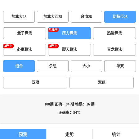
加拿大28
加拿大西28
台湾28
比特币28
量子算法
压力算法
热能算法
必赢算法
裂天算法
青龙算法
组合
杀组
大小
单双
双项
双组
100期 正确：84 期 错误：16 期
正确率：84%
预测
走势
统计