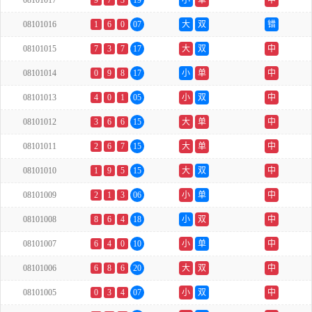
08101017
9
7
3
19
小
单
中
08101016
1
6
0
07
大
双
错
08101015
7
3
7
17
大
双
中
08101014
0
9
8
17
小
单
中
08101013
4
0
1
05
小
双
中
08101012
3
6
6
15
大
单
中
08101011
2
6
7
15
大
单
中
08101010
1
9
5
15
大
双
中
08101009
2
1
3
06
小
单
中
08101008
8
6
4
18
小
双
中
08101007
6
4
0
10
小
单
中
08101006
6
8
6
20
大
双
中
08101005
0
3
4
07
小
双
中