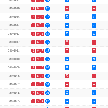
08101017
9
7
3
19
双
错
08101016
1
6
0
07
单
中
08101015
7
3
7
17
双
错
08101014
0
9
8
17
双
错
08101013
4
0
1
05
双
错
08101012
3
6
6
15
单
中
08101011
2
6
7
15
单
中
08101010
1
9
5
15
双
错
08101009
2
1
3
06
单
错
08101008
8
6
4
18
双
中
08101007
6
4
0
10
双
中
08101006
6
8
6
20
单
错
08101005
0
3
4
07
双
错