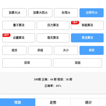
加拿大28
加拿大西28
台湾28
比特币28
量子算法
压力算法
热能算法
必赢算法
裂天算法
青龙算法
组合
杀组
大小
单双
双项
双组
100期 正确：44 期 错误：56 期
正确率：44%
预测
走势
统计