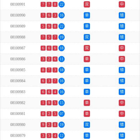
08100991
7
7
8
22
双
中
08100990
7
6
3
16
单
错
08100989
5
9
8
22
单
错
08100988
7
5
7
19
双
错
08100987
6
6
6
18
双
中
08100986
3
2
6
11
单
中
08100985
8
7
3
18
单
错
08100984
6
3
7
16
单
错
08100983
6
6
4
16
单
错
08100982
1
9
5
15
单
中
08100981
0
2
5
07
单
中
08100980
9
2
8
19
双
错
08100979
3
5
4
12
单
错