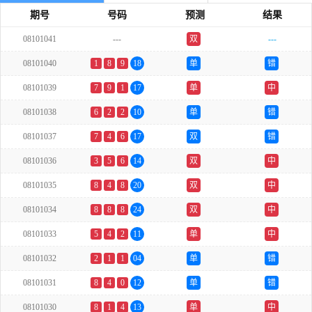
期号
号码
预测
结果
08101041
---
双
---
08101040
1
8
9
18
单
错
08101039
7
9
1
17
单
中
08101038
6
2
2
10
单
错
08101037
7
4
6
17
双
错
08101036
3
5
6
14
双
中
08101035
8
4
8
20
双
中
08101034
8
8
8
24
双
中
08101033
5
4
2
11
单
中
08101032
2
1
1
04
单
错
08101031
8
4
0
12
单
错
08101030
8
1
4
13
单
中