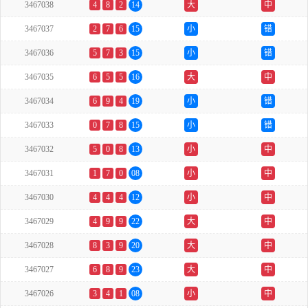
3467038
4
8
2
14
大
中
3467037
2
7
6
15
小
错
3467036
5
7
3
15
小
错
3467035
6
5
5
16
大
中
3467034
6
9
4
19
小
错
3467033
0
7
8
15
小
错
3467032
5
0
8
13
小
中
3467031
1
7
0
08
小
中
3467030
4
4
4
12
小
中
3467029
4
9
9
22
大
中
3467028
8
3
9
20
大
中
3467027
6
8
9
23
大
中
3467026
3
4
1
08
小
中