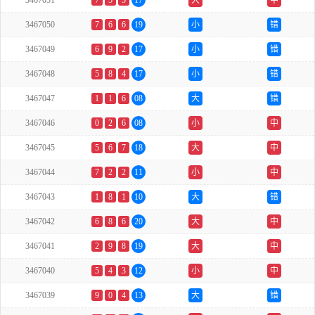
3467051
7
5
5
17
大
中
3467050
7
6
6
19
小
错
3467049
6
9
2
17
小
错
3467048
5
8
4
17
小
错
3467047
1
1
6
08
大
错
3467046
0
2
6
08
小
中
3467045
5
6
7
18
大
中
3467044
7
2
2
11
小
中
3467043
1
8
1
10
大
错
3467042
6
8
6
20
大
中
3467041
2
9
8
19
大
中
3467040
5
4
3
12
小
中
3467039
9
0
4
13
大
错