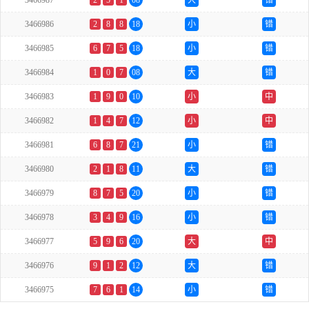
3466987
2
5
1
08
大
错
3466986
2
8
8
18
小
错
3466985
6
7
5
18
小
错
3466984
1
0
7
08
大
错
3466983
1
9
0
10
小
中
3466982
1
4
7
12
小
中
3466981
6
8
7
21
小
错
3466980
2
1
8
11
大
错
3466979
8
7
5
20
小
错
3466978
3
4
9
16
小
错
3466977
5
9
6
20
大
中
3466976
9
1
2
12
大
错
3466975
7
6
1
14
小
错