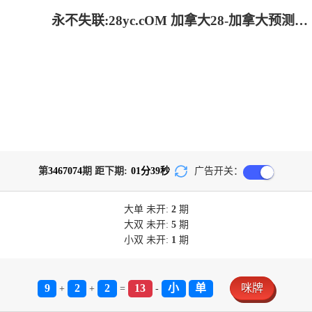
永不失联:28yc.cOM 加拿大28-加拿大预测|加拿大PC在线预测|加拿大PC结果查询|28在线预测咪牌查询_专注研究_加拿大PC组合_官方数据!
第
3467074
期 距下期:
01
分
38
秒
广告开关：
大单
未开:
2
期
大双
未开:
5
期
小双
未开:
1
期
9
2
2
13
小
单
咪牌
+
+
=
-