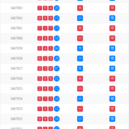
3467063
7
9
4
20
大
中
3467062
0
6
9
15
小
错
3467061
7
1
7
15
大
中
3467060
2
4
4
10
小
中
3467059
1
4
1
06
大
错
3467058
6
5
9
20
小
错
3467057
4
3
0
07
大
错
3467056
5
9
8
22
大
中
3467055
2
9
1
12
小
中
3467054
6
7
5
18
小
错
3467053
7
0
5
12
小
中
3467052
0
9
9
18
小
错