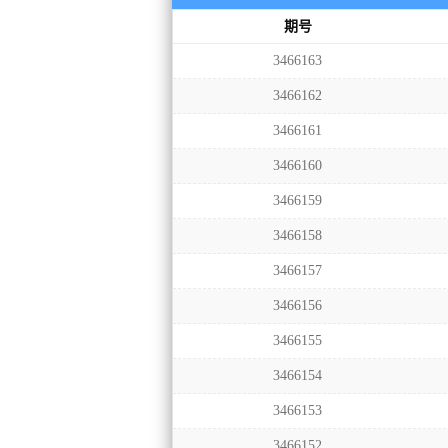
期号
3466163
3466162
3466161
3466160
3466159
3466158
3466157
3466156
3466155
3466154
3466153
3466152