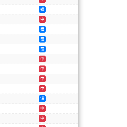
错
中
错
错
错
中
中
中
中
错
中
中