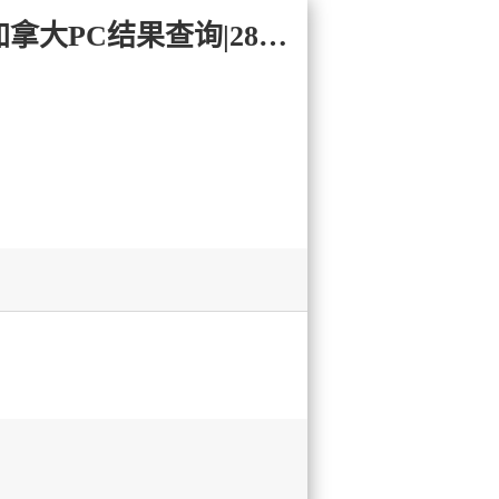
永不失联:28yc.cOM 加拿大28-加拿大预测|加拿大PC在线预测|加拿大PC结果查询|28在线预测咪牌查询_专注研究_加拿大PC组合_官方数据!