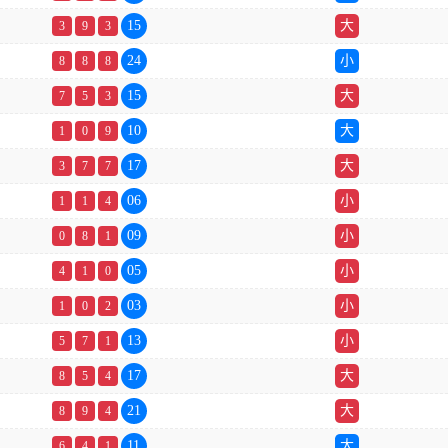
15
大
3
9
3
24
小
8
8
8
15
大
7
5
3
10
大
1
0
9
17
大
3
7
7
06
小
1
1
4
09
小
0
8
1
05
小
4
1
0
03
小
1
0
2
13
小
5
7
1
17
大
8
5
4
21
大
8
9
4
11
大
6
4
1