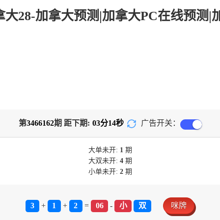
第
3466162
期 距下期:
03
分
13
秒
广告开关：
大单
未开:
1
期
大双
未开:
4
期
小单
未开:
2
期
3
+
1
+
2
=
06
-
小
双
咪牌