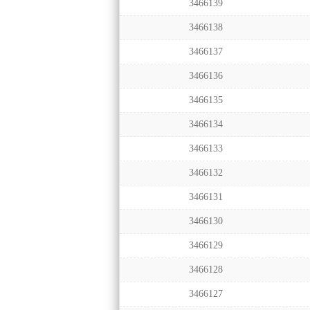
3466139
3466138
3466137
3466136
3466135
3466134
3466133
3466132
3466131
3466130
3466129
3466128
3466127