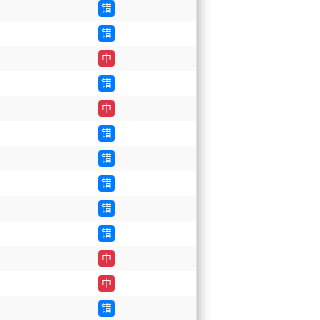
错
错
中
错
中
错
错
错
错
错
中
中
错