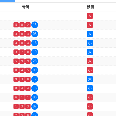
号码
预测
---
大
双
15
大
5
8
2
08
大
4
0
4
16
小
4
8
4
10
大
3
7
0
23
大
5
9
9
09
小
0
4
5
12
大
9
3
0
16
小
8
4
4
08
小
6
1
1
07
小
1
3
3
12
小
7
5
0