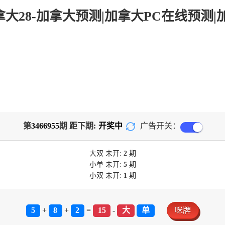
第
3466955
期 距下期:
开奖中
广告开关：
大双
未开:
2
期
小单
未开:
5
期
小双
未开:
1
期
5
+
8
+
2
=
15
-
大
单
咪牌