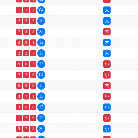
04
大
1
1
2
10
大
2
5
3
23
大
7
8
8
12
大
2
9
1
11
大
2
2
7
12
小
9
0
3
04
小
2
2
0
15
大
6
0
9
11
小
3
7
1
15
小
3
6
6
12
小
1
2
9
20
小
5
7
8