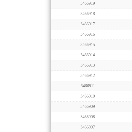
3466919
3466918
3466917
3466916
3466915
3466914
3466913
3466912
3466911
3466910
3466909
3466908
3466907