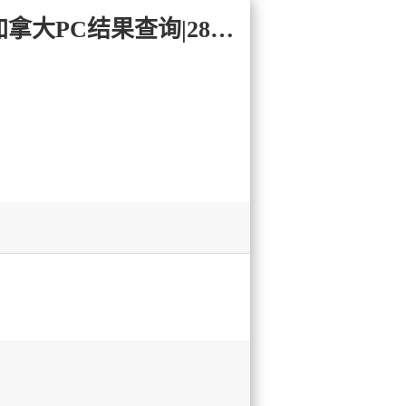
永不失联:28yc.cOM 加拿大28-加拿大预测|加拿大PC在线预测|加拿大PC结果查询|28在线预测咪牌查询_专注研究_加拿大PC组合_官方数据!