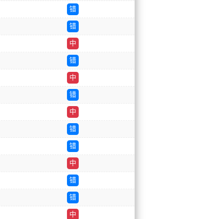
错
错
中
错
中
错
中
错
错
中
错
错
中