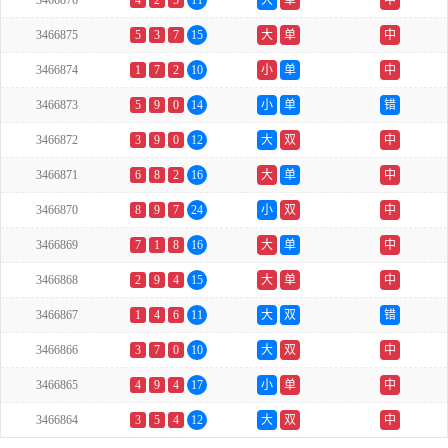
3466876
4
2
5
11
大
单
中
3466875
5
3
7
15
大
单
中
3466874
1
7
2
10
小
单
中
3466873
5
9
0
14
小
单
错
3466872
3
9
0
12
大
双
中
3466871
6
8
2
16
大
单
中
3466870
8
9
7
24
小
双
中
3466869
7
1
8
16
大
单
中
3466868
2
9
4
15
大
单
中
3466867
1
4
6
11
大
双
错
3466866
3
7
0
10
大
双
中
3466865
4
9
4
17
小
单
中
3466864
3
5
4
12
大
双
中