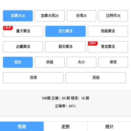
加拿大28
加拿大西28
台湾28
比特币28
量子算法
压力算法
热能算法
必赢算法
裂天算法
青龙算法
组合
杀组
大小
单双
双项
双组
100期 正确：84 期 错误：16 期
正确率：84%
预测
走势
统计