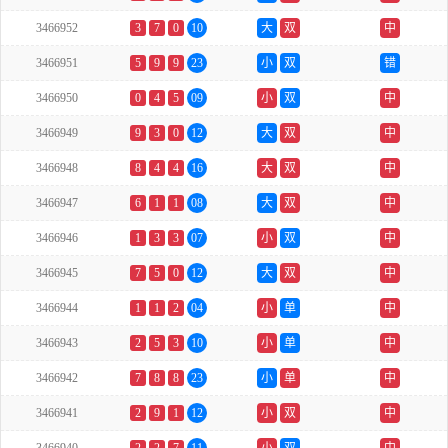
3466952
3
7
0
10
大
双
中
3466951
5
9
9
23
小
双
错
3466950
0
4
5
09
小
双
中
3466949
9
3
0
12
大
双
中
3466948
8
4
4
16
大
双
中
3466947
6
1
1
08
大
双
中
3466946
1
3
3
07
小
双
中
3466945
7
5
0
12
大
双
中
3466944
1
1
2
04
小
单
中
3466943
2
5
3
10
小
单
中
3466942
7
8
8
23
小
单
中
3466941
2
9
1
12
小
双
中