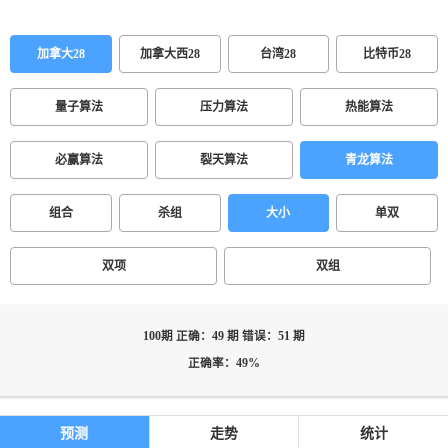
加拿大28
加拿大西28
台湾28
比特币28
量子算法
压力算法
热能算法
必赢算法
裂天算法
青龙算法
组合
杀组
大小
单双
双项
双组
100期 正确：49 期 错误：51 期
正确率：49%
预测
走势
统计