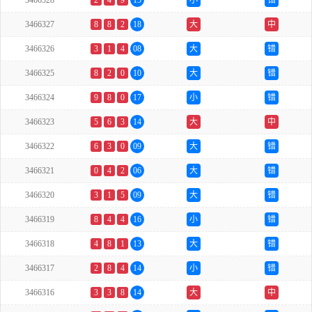
3466328
2
4
9
15
小
错
3466327
8
8
2
18
大
中
3466326
3
1
4
08
大
错
3466325
8
2
0
10
大
错
3466324
9
8
0
17
小
错
3466323
5
6
3
14
大
中
3466322
6
3
0
09
大
错
3466321
0
4
2
06
大
错
3466320
3
1
5
09
大
错
3466319
8
4
4
16
小
错
3466318
4
8
1
13
大
错
3466317
2
8
4
14
小
错
3466316
3
3
8
14
大
中