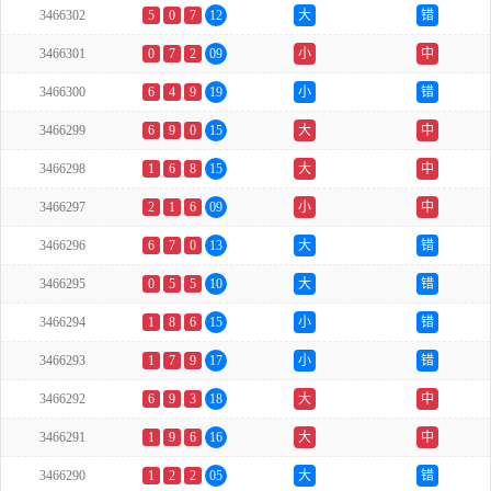
3466302
5
0
7
12
大
错
3466301
0
7
2
09
小
中
3466300
6
4
9
19
小
错
3466299
6
9
0
15
大
中
3466298
1
6
8
15
大
中
3466297
2
1
6
09
小
中
3466296
6
7
0
13
大
错
3466295
0
5
5
10
大
错
3466294
1
8
6
15
小
错
3466293
1
7
9
17
小
错
3466292
6
9
3
18
大
中
3466291
1
9
6
16
大
中
3466290
1
2
2
05
大
错