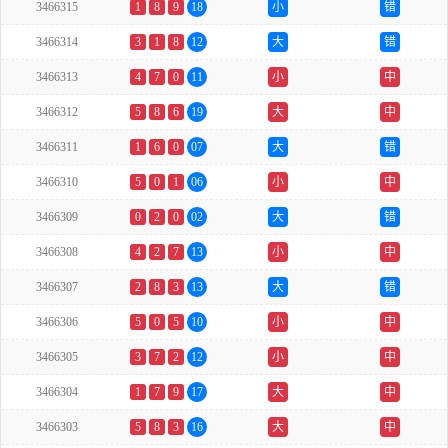
3466315
1
8
9
18
小
错
3466314
3
1
8
12
大
错
3466313
4
7
0
11
小
中
3466312
5
8
6
19
大
中
3466311
1
6
0
07
大
错
3466310
5
0
1
06
小
中
3466309
0
2
0
02
大
错
3466308
4
2
7
13
小
中
3466307
2
8
3
13
大
错
3466306
5
0
5
10
小
中
3466305
3
7
2
12
小
中
3466304
1
7
9
17
大
中
3466303
5
8
3
16
大
中