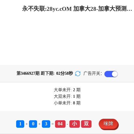
永不失联:28yc.cOM 加拿大28-加拿大预测|加拿大PC在线预测|加拿大PC结果查询|28在线预测咪牌查询_专注研究_加拿大PC组合_官方数据!
第
3466927
期 距下期:
02
分
57
秒
广告开关：
大单
未开:
2
期
大双
未开:
1
期
小单
未开:
8
期
1
0
3
04
小
双
咪牌
+
+
=
-