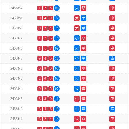
3466852
1
2
5
08
大
双
中
3466851
9
4
9
22
大
单
中
3466850
8
2
4
14
大
单
中
3466849
1
7
6
14
小
双
中
3466848
1
1
7
09
大
单
中
3466847
9
4
3
16
小
单
错
3466846
0
9
0
09
大
单
中
3466845
2
0
5
07
大
单
中
3466844
0
2
5
07
大
单
中
3466843
3
8
0
11
小
单
中
3466842
8
4
6
18
小
单
错
3466841
8
2
4
14
大
双
中