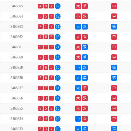
3466865
4
9
4
17
大
单
中
3466864
3
5
4
12
小
双
中
3466863
7
1
3
11
大
双
错
3466862
4
8
6
18
大
双
中
3466861
9
7
5
21
大
双
中
3466860
7
1
6
14
大
单
中
3466859
4
6
5
15
小
双
错
3466858
7
0
3
10
大
单
错
3466857
2
7
2
11
大
单
中
3466856
6
3
5
14
大
双
中
3466855
8
5
3
16
大
双
中
3466854
9
4
3
16
小
双
中
3466853
3
3
4
10
大
单
错