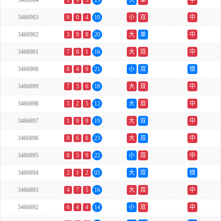
3466904
1
9
3
13
大
单
中
3466903
6
0
4
10
小
双
中
3466902
3
9
8
20
大
单
中
3466901
7
8
1
16
大
双
中
3466900
8
4
9
21
小
双
错
3466899
7
5
6
18
大
双
中
3466898
5
2
5
12
大
双
中
3466897
1
9
9
19
大
双
中
3466896
9
6
8
23
大
双
中
3466895
8
5
9
22
小
双
中
3466894
2
1
2
05
大
双
错
3466893
4
7
5
16
大
双
中
3466892
6
4
4
14
小
双
中