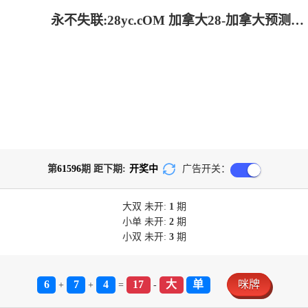
永不失联:28yc.cOM 加拿大28-加拿大预测|加拿大PC在线预测|加拿大PC结果查询|28在线预测咪牌查询_专注研究_加拿大PC组合_官方数据!
第
61596
期 距下期:
开奖中
广告开关：
大双
未开:
1
期
小单
未开:
2
期
小双
未开:
3
期
6
7
4
17
大
单
咪牌
+
+
=
-