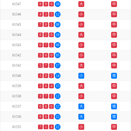
61547
9
9
0
18
大
中
61546
4
3
5
12
小
中
61545
7
0
1
08
小
中
61544
8
2
8
18
大
中
61543
0
7
2
09
小
中
61542
5
0
0
05
小
中
61541
5
7
5
17
大
中
61540
3
9
2
14
小
错
61539
5
6
4
15
大
中
61538
3
7
2
12
小
中
61537
0
6
6
12
大
错
61536
9
0
3
12
大
错
61535
7
1
4
12
小
中