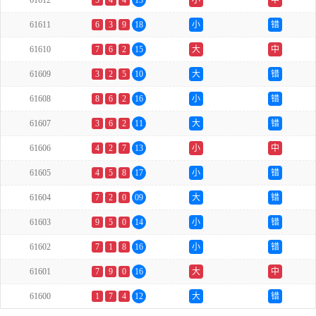
61612
5
4
4
13
小
中
61611
6
3
9
18
小
错
61610
7
6
2
15
大
中
61609
3
2
5
10
大
错
61608
8
6
2
16
小
错
61607
3
6
2
11
大
错
61606
4
2
7
13
小
中
61605
4
5
8
17
小
错
61604
7
2
0
09
大
错
61603
9
5
0
14
小
错
61602
7
1
8
16
小
错
61601
7
9
0
16
大
中
61600
1
7
4
12
大
错