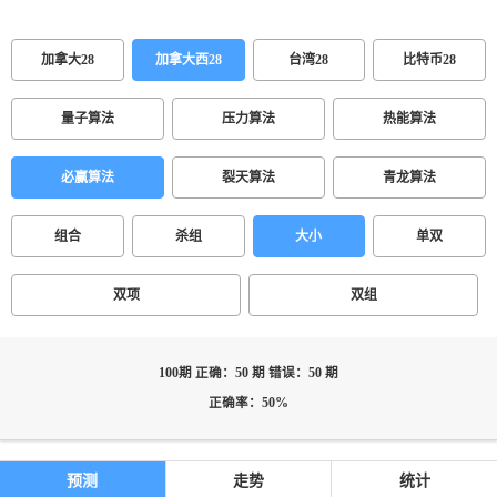
加拿大28
加拿大西28
台湾28
比特币28
量子算法
压力算法
热能算法
必赢算法
裂天算法
青龙算法
组合
杀组
大小
单双
双项
双组
100期 正确：50 期 错误：50 期
正确率：50%
预测
走势
统计