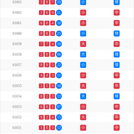
61663
3
9
7
19
小
错
61662
1
6
4
11
小
中
61661
6
0
4
10
小
中
61660
9
8
8
25
小
错
61659
7
7
4
18
大
中
61658
2
0
4
06
大
错
61657
8
9
5
22
小
错
61656
4
4
3
11
小
中
61655
2
5
9
16
大
中
61654
8
2
3
13
大
错
61653
6
0
1
07
小
中
61652
9
2
4
15
大
中
61651
1
8
3
12
小
中