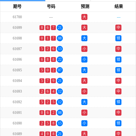
期号
号码
预测
结果
61700
---
大
---
双
61699
8
6
7
21
大
中
61698
0
1
7
08
大
错
61697
5
2
6
13
小
中
61696
6
8
8
22
小
错
61695
5
0
2
07
大
错
61694
5
7
9
21
大
中
61693
2
6
4
12
小
中
61692
5
2
5
12
大
错
61691
0
6
2
08
小
中
61690
2
5
8
15
小
错
61689
4
9
8
21
大
中