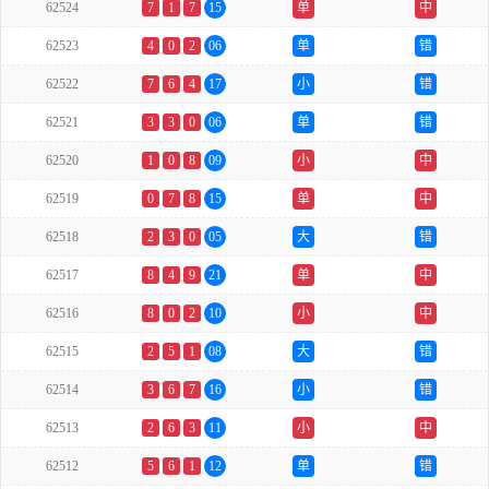
62524
7
1
7
15
单
中
62523
4
0
2
06
单
错
62522
7
6
4
17
小
错
62521
3
3
0
06
单
错
62520
1
0
8
09
小
中
62519
0
7
8
15
单
中
62518
2
3
0
05
大
错
62517
8
4
9
21
单
中
62516
8
0
2
10
小
中
62515
2
5
1
08
大
错
62514
3
6
7
16
小
错
62513
2
6
3
11
小
中
62512
5
6
1
12
单
错