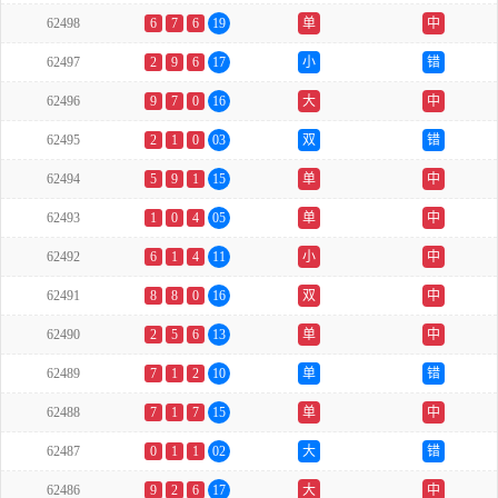
62498
6
7
6
19
单
中
62497
2
9
6
17
小
错
62496
9
7
0
16
大
中
62495
2
1
0
03
双
错
62494
5
9
1
15
单
中
62493
1
0
4
05
单
中
62492
6
1
4
11
小
中
62491
8
8
0
16
双
中
62490
2
5
6
13
单
中
62489
7
1
2
10
单
错
62488
7
1
7
15
单
中
62487
0
1
1
02
大
错
62486
9
2
6
17
大
中