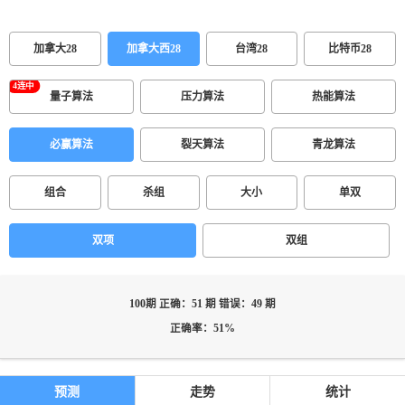
加拿大28
加拿大西28
台湾28
比特币28
量子算法
压力算法
热能算法
必赢算法
裂天算法
青龙算法
组合
杀组
大小
单双
双项
双组
100期 正确：51 期 错误：49 期
正确率：51%
预测
走势
统计