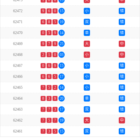
62473
1
8
6
15
大
中
62472
9
6
0
15
小
错
62471
6
8
5
19
双
错
62470
0
5
9
14
单
错
62469
9
7
9
25
大
中
62468
2
1
0
03
小
中
62467
0
6
9
15
小
错
62466
6
6
5
17
小
错
62465
7
5
2
14
小
错
62464
8
3
9
20
单
错
62463
7
7
3
17
双
错
62462
7
5
7
19
大
中
62461
7
3
5
15
双
错