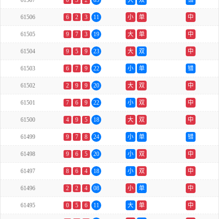
61507
0
3
2
05
大
双
错
61506
6
2
3
11
小
单
中
61505
9
7
3
19
大
单
中
61504
9
5
9
23
大
双
中
61503
6
7
9
22
小
单
错
61502
2
9
9
20
大
双
中
61501
7
6
9
22
小
双
中
61500
4
9
5
18
大
双
中
61499
9
7
8
24
小
单
错
61498
9
6
5
20
小
双
中
61497
8
6
4
18
小
双
中
61496
2
2
4
08
小
单
中
61495
0
5
6
11
大
单
中