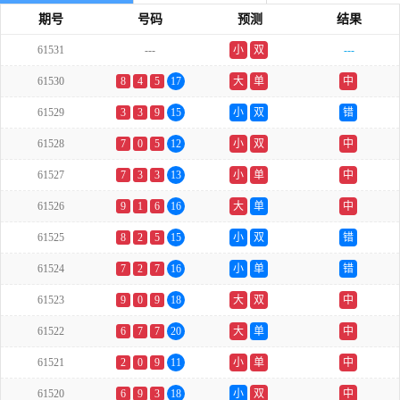
期号
号码
预测
结果
61531
---
小
双
---
61530
8
4
5
17
大
单
中
61529
3
3
9
15
小
双
错
61528
7
0
5
12
小
双
中
61527
7
3
3
13
小
单
中
61526
9
1
6
16
大
单
中
61525
8
2
5
15
小
双
错
61524
7
2
7
16
小
单
错
61523
9
0
9
18
大
双
中
61522
6
7
7
20
大
单
中
61521
2
0
9
11
小
单
中
61520
6
9
3
18
小
双
中