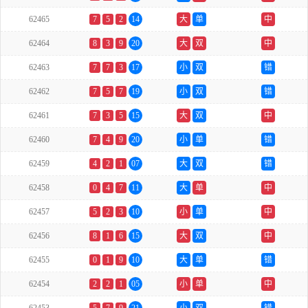
62465
7
5
2
14
大
单
中
62464
8
3
9
20
大
双
中
62463
7
7
3
17
小
双
错
62462
7
5
7
19
小
双
错
62461
7
3
5
15
大
双
中
62460
7
4
9
20
小
单
错
62459
4
2
1
07
大
双
错
62458
0
4
7
11
大
单
中
62457
5
2
3
10
小
单
中
62456
8
1
6
15
大
双
中
62455
0
1
9
10
大
单
错
62454
2
2
1
05
小
单
中