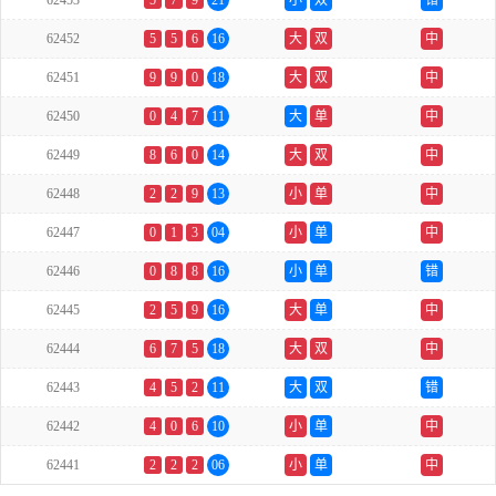
62453
5
7
9
21
小
双
错
62452
5
5
6
16
大
双
中
62451
9
9
0
18
大
双
中
62450
0
4
7
11
大
单
中
62449
8
6
0
14
大
双
中
62448
2
2
9
13
小
单
中
62447
0
1
3
04
小
单
中
62446
0
8
8
16
小
单
错
62445
2
5
9
16
大
单
中
62444
6
7
5
18
大
双
中
62443
4
5
2
11
大
双
错
62442
4
0
6
10
小
单
中
62441
2
2
2
06
小
单
中