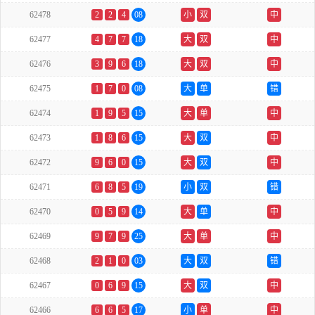
62478
2
2
4
08
小
双
中
62477
4
7
7
18
大
双
中
62476
3
9
6
18
大
双
中
62475
1
7
0
08
大
单
错
62474
1
9
5
15
大
单
中
62473
1
8
6
15
大
双
中
62472
9
6
0
15
大
双
中
62471
6
8
5
19
小
双
错
62470
0
5
9
14
大
单
中
62469
9
7
9
25
大
单
中
62468
2
1
0
03
大
双
错
62467
0
6
9
15
大
双
中
62466
6
6
5
17
小
单
中