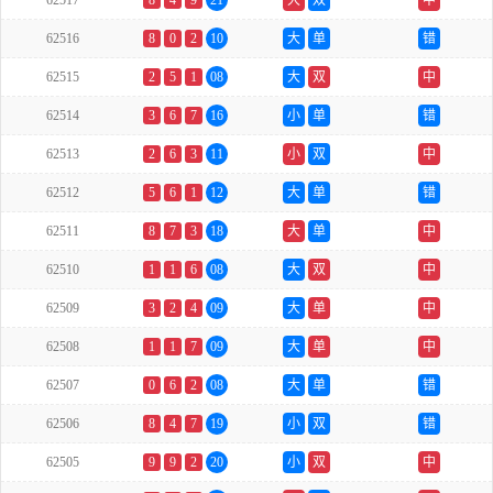
62517
8
4
9
21
大
双
中
62516
8
0
2
10
大
单
错
62515
2
5
1
08
大
双
中
62514
3
6
7
16
小
单
错
62513
2
6
3
11
小
双
中
62512
5
6
1
12
大
单
错
62511
8
7
3
18
大
单
中
62510
1
1
6
08
大
双
中
62509
3
2
4
09
大
单
中
62508
1
1
7
09
大
单
中
62507
0
6
2
08
大
单
错
62506
8
4
7
19
小
双
错
62505
9
9
2
20
小
双
中