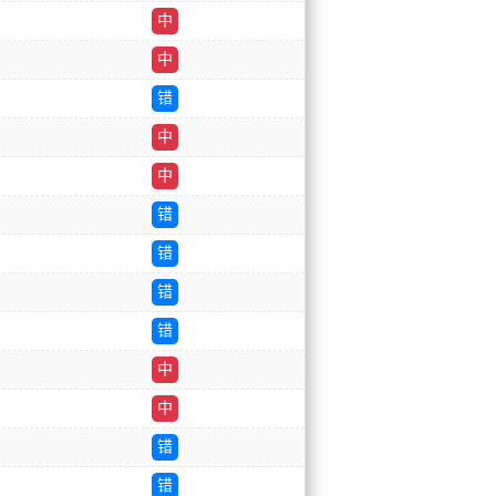
中
中
错
中
中
错
错
错
错
中
中
错
错