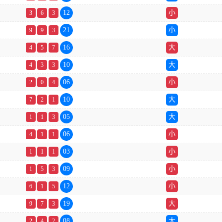
12
小
3
6
3
21
小
9
9
3
16
大
4
5
7
10
大
4
3
3
06
小
2
0
4
10
大
7
2
1
05
大
1
1
3
06
小
4
1
1
03
小
1
1
1
09
小
1
5
3
12
小
6
1
5
19
大
9
7
3
08
大
2
4
2