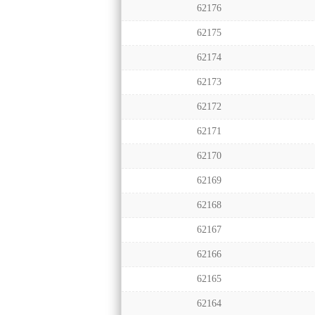
62176
62175
62174
62173
62172
62171
62170
62169
62168
62167
62166
62165
62164