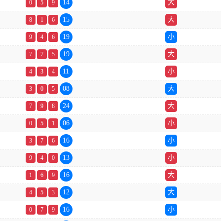
14
大
0
5
9
15
大
8
1
6
19
小
9
4
6
19
大
7
7
5
11
小
4
3
4
08
大
3
0
5
24
大
7
9
8
06
小
0
5
1
16
小
3
7
6
13
小
9
4
0
16
大
1
6
9
12
大
4
5
3
16
小
0
7
9