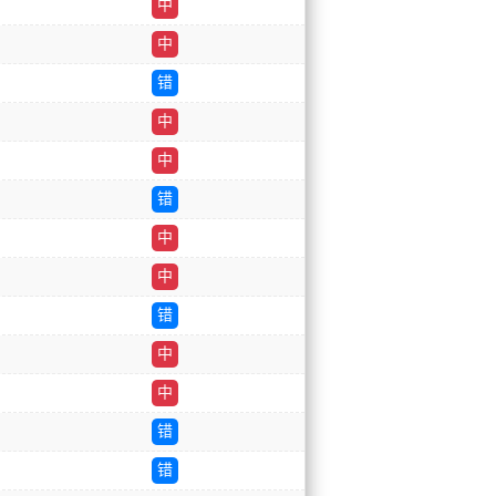
中
中
错
中
中
错
中
中
错
中
中
错
错