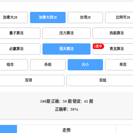
加拿大28
加拿大西28
台湾28
比特币28
量子算法
压力算法
热能算法
必赢算法
裂天算法
青龙算法
组合
杀组
大小
单双
双项
双组
100期 正确：59 期 错误：41 期
正确率：59%
走势