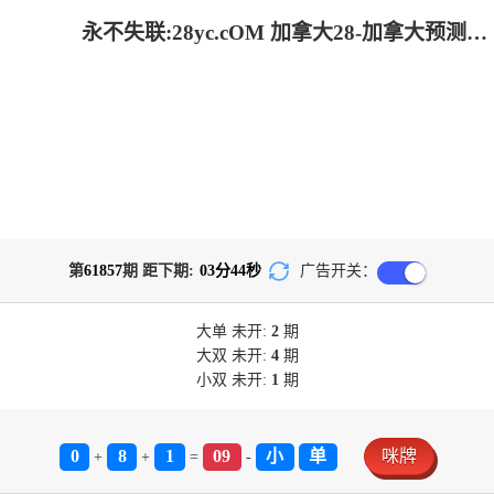
永不失联:28yc.cOM 加拿大28-加拿大预测|加拿大PC在线预测|加拿大PC结果查询|28在线预测咪牌查询_专注研究_加拿大PC组合_官方数据!
第
61857
期 距下期:
03
分
43
秒
广告开关：
大单
未开:
2
期
大双
未开:
4
期
小双
未开:
1
期
0
8
1
09
小
单
咪牌
+
+
=
-