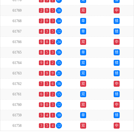
61770
2
3
2
07
双
错
61769
2
9
5
16
双
中
61768
2
9
3
14
单
错
61767
4
3
5
12
单
错
61766
9
8
7
24
双
中
61765
8
5
3
16
单
错
61764
9
4
2
15
双
错
61763
3
9
9
21
双
错
61762
7
3
6
16
双
中
61761
6
7
2
15
双
错
61760
9
0
3
12
双
中
61759
5
4
1
10
单
错
61758
3
5
4
12
双
中