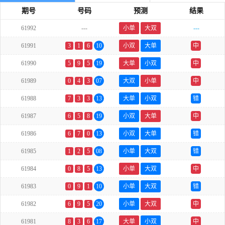
期号
号码
预测
结果
61992
---
小单
大双
---
61991
3
1
6
10
小双
大单
中
61990
5
9
5
19
大单
小双
中
61989
0
4
3
07
大双
小单
中
61988
7
3
3
13
大单
小双
错
61987
6
5
8
19
小双
大单
中
61986
6
7
0
13
小双
大单
错
61985
1
2
5
08
小单
大双
错
61984
0
8
5
13
小单
大双
中
61983
0
9
1
10
小单
大双
错
61982
6
9
5
20
小单
大双
中
61981
8
3
6
17
大单
小双
中