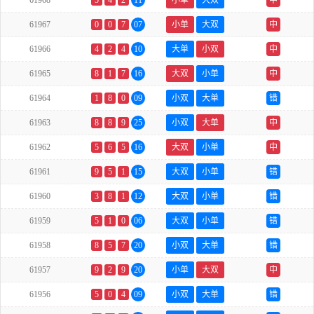
61968
5
4
2
11
小单
大双
中
61967
0
0
7
07
小单
大双
中
61966
4
2
4
10
大单
小双
中
61965
8
1
7
16
大双
小单
中
61964
1
8
0
09
小双
大单
错
61963
8
8
9
25
小双
大单
中
61962
5
6
5
16
大双
小单
中
61961
9
5
1
15
大双
小单
错
61960
3
8
1
12
大双
小单
错
61959
5
1
0
06
大双
小单
错
61958
8
5
7
20
小双
大单
错
61957
9
2
9
20
小单
大双
中
61956
5
0
4
09
小双
大单
错