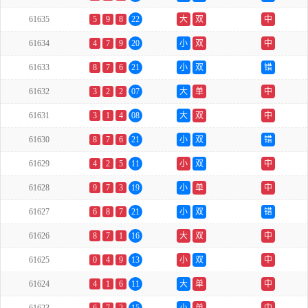
61635
5
9
8
22
大
双
中
61634
4
7
9
20
小
双
中
61633
8
7
6
21
小
双
错
61632
3
2
2
07
大
单
中
61631
3
1
4
08
大
双
中
61630
8
7
6
21
小
双
错
61629
4
2
5
11
小
双
中
61628
9
7
3
19
小
单
中
61627
6
8
7
21
小
双
错
61626
8
7
1
16
大
双
中
61625
0
4
9
13
小
双
中
61624
4
1
6
11
大
单
中