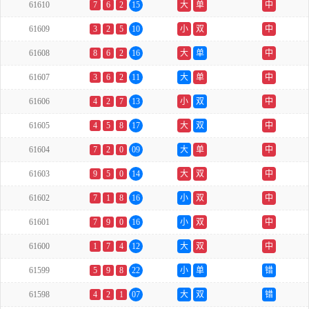
61610
7
6
2
15
大
单
中
61609
3
2
5
10
小
双
中
61608
8
6
2
16
大
单
中
61607
3
6
2
11
大
单
中
61606
4
2
7
13
小
双
中
61605
4
5
8
17
大
双
中
61604
7
2
0
09
大
单
中
61603
9
5
0
14
大
双
中
61602
7
1
8
16
小
双
中
61601
7
9
0
16
小
双
中
61600
1
7
4
12
大
双
中
61599
5
9
8
22
小
单
错
61598
4
2
1
07
大
双
错