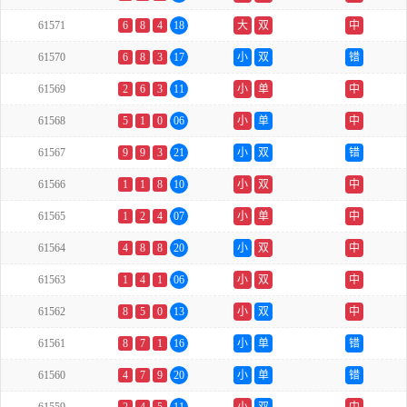
61571
6
8
4
18
大
双
中
61570
6
8
3
17
小
双
错
61569
2
6
3
11
小
单
中
61568
5
1
0
06
小
单
中
61567
9
9
3
21
小
双
错
61566
1
1
8
10
小
双
中
61565
1
2
4
07
小
单
中
61564
4
8
8
20
小
双
中
61563
1
4
1
06
小
双
中
61562
8
5
0
13
小
双
中
61561
8
7
1
16
小
单
错
61560
4
7
9
20
小
单
错