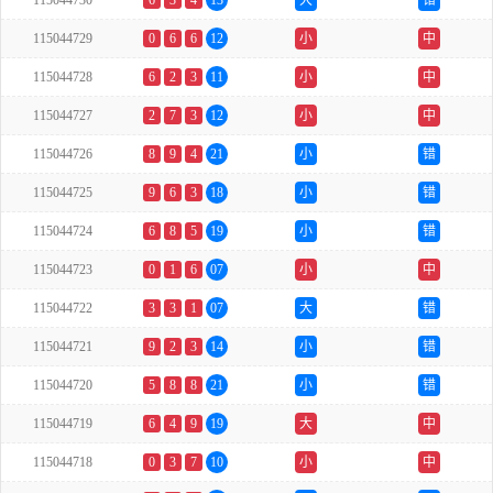
115044730
6
3
4
13
大
错
115044729
0
6
6
12
小
中
115044728
6
2
3
11
小
中
115044727
2
7
3
12
小
中
115044726
8
9
4
21
小
错
115044725
9
6
3
18
小
错
115044724
6
8
5
19
小
错
115044723
0
1
6
07
小
中
115044722
3
3
1
07
大
错
115044721
9
2
3
14
小
错
115044720
5
8
8
21
小
错
115044719
6
4
9
19
大
中
115044718
0
3
7
10
小
中