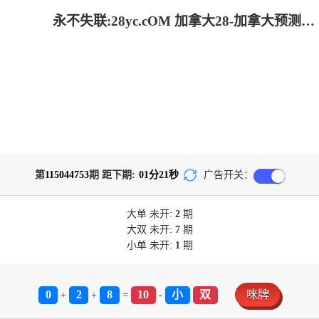
永不失联:28yc.cOM 加拿大28-加拿大预测|加拿大PC在线预测|加拿大PC结果查询|28在线预测咪牌查询_专注研究_加拿大PC组合_官方数据!
第
115044753
期 距下期:
01
分
21
秒
广告开关：
大单
未开:
2
期
大双
未开:
7
期
小单
未开:
1
期
0
2
8
10
小
双
咪牌
+
+
=
-