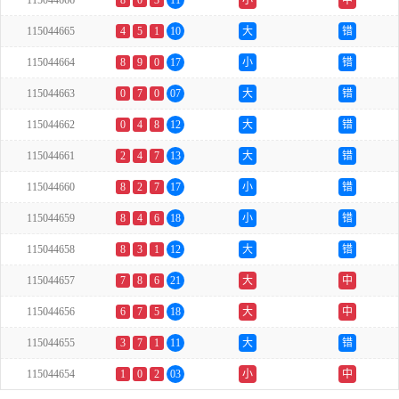
115044666
8
0
3
11
小
中
115044665
4
5
1
10
大
错
115044664
8
9
0
17
小
错
115044663
0
7
0
07
大
错
115044662
0
4
8
12
大
错
115044661
2
4
7
13
大
错
115044660
8
2
7
17
小
错
115044659
8
4
6
18
小
错
115044658
8
3
1
12
大
错
115044657
7
8
6
21
大
中
115044656
6
7
5
18
大
中
115044655
3
7
1
11
大
错
115044654
1
0
2
03
小
中