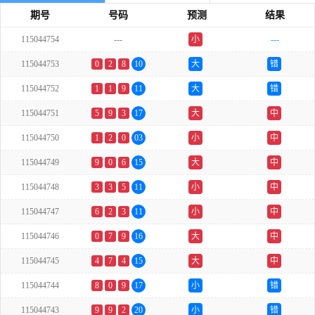
期号
号码
预测
结果
115044754
---
小
---
双
115044753
0
2
8
10
大
错
115044752
1
1
9
11
大
错
115044751
5
9
3
17
大
中
115044750
1
2
0
03
小
中
115044749
9
0
6
15
大
中
115044748
3
3
5
11
小
中
115044747
6
2
3
11
小
中
115044746
0
7
9
16
大
中
115044745
4
7
4
15
大
中
115044744
8
0
9
17
小
错
115044743
9
9
2
20
小
错