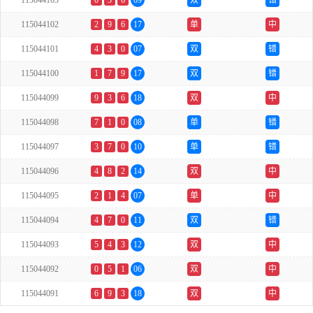
115044103
0
3
6
09
双
错
115044102
2
9
6
17
单
中
115044101
4
3
0
07
双
错
115044100
1
7
9
17
双
错
115044099
9
3
6
18
双
中
115044098
7
1
0
08
单
错
115044097
3
7
0
10
单
错
115044096
4
8
2
14
双
中
115044095
2
1
4
07
单
中
115044094
4
7
0
11
双
错
115044093
5
4
3
12
双
中
115044092
0
5
1
06
双
中
115044091
6
9
3
18
双
中