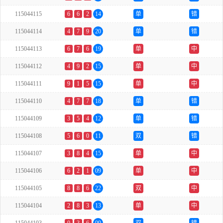
115044115
6
6
2
14
单
错
115044114
4
7
9
20
单
错
115044113
6
7
6
19
单
中
115044112
4
9
2
15
单
中
115044111
9
1
5
15
单
中
115044110
4
7
7
18
单
错
115044109
3
5
4
12
单
错
115044108
5
6
0
11
双
错
115044107
3
8
4
15
单
中
115044106
6
2
1
09
单
中
115044105
8
8
6
22
双
中
115044104
2
8
3
13
单
中