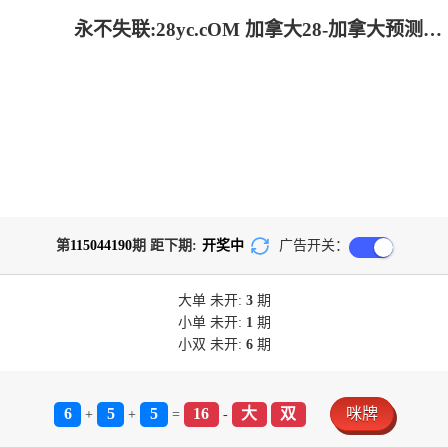
永不失联:28yc.cOM 加拿大28-加拿大预测|加拿大PC在线预测|加拿大PC结果查询|28在线预测咪牌查询_专注研究_加拿大PC组合_官方数据!
第
115044190
期 距下期:
开奖中
广告开关：
大单
未开:
3
期
小单
未开:
1
期
小双
未开:
6
期
6
5
5
16
大
双
咪牌
+
+
=
-