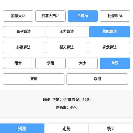
加拿大28
加拿大西28
台湾28
比特币28
量子算法
压力算法
热能算法
必赢算法
裂天算法
青龙算法
组合
杀组
大小
单双
双项
双组
100期 正确：49 期 错误：51 期
正确率：49%
预测
走势
统计