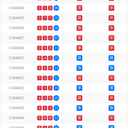
115044930
1
1
6
08
双
中
115044929
2
7
7
16
双
中
115044928
8
3
9
20
双
中
115044927
2
2
1
05
单
中
115044926
2
5
8
15
单
中
115044925
9
4
2
15
双
错
115044924
4
1
8
13
双
错
115044923
7
2
3
12
双
中
115044922
7
1
8
16
单
错
115044921
4
3
9
16
双
中
115044920
9
1
2
12
单
错
115044919
5
0
8
13
单
中