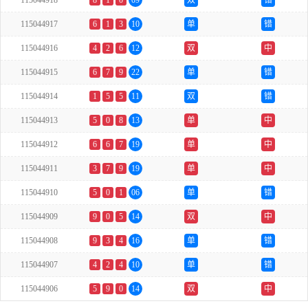
115044918
8
1
0
09
双
错
115044917
6
1
3
10
单
错
115044916
4
2
6
12
双
中
115044915
6
7
9
22
单
错
115044914
1
5
5
11
双
错
115044913
5
0
8
13
单
中
115044912
6
6
7
19
单
中
115044911
3
7
9
19
单
中
115044910
5
0
1
06
单
错
115044909
9
0
5
14
双
中
115044908
9
3
4
16
单
错
115044907
4
2
4
10
单
错
115044906
5
9
0
14
双
中