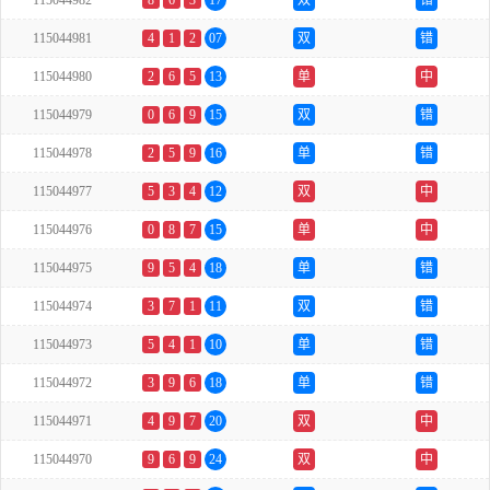
115044982
8
6
3
17
双
错
115044981
4
1
2
07
双
错
115044980
2
6
5
13
单
中
115044979
0
6
9
15
双
错
115044978
2
5
9
16
单
错
115044977
5
3
4
12
双
中
115044976
0
8
7
15
单
中
115044975
9
5
4
18
单
错
115044974
3
7
1
11
双
错
115044973
5
4
1
10
单
错
115044972
3
9
6
18
单
错
115044971
4
9
7
20
双
中
115044970
9
6
9
24
双
中