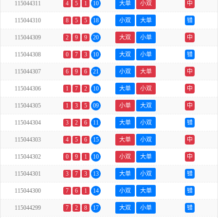
115044311
4
5
1
10
大单
小双
中
115044310
8
5
5
18
小双
大单
错
115044309
2
9
9
20
大双
小单
中
115044308
0
7
3
10
大双
小单
错
115044307
6
9
6
21
小双
大单
中
115044306
1
7
2
10
大单
小双
中
115044305
1
3
5
09
小单
大双
中
115044304
3
2
6
11
大单
小双
错
115044303
4
5
6
15
大单
小双
中
115044302
0
9
1
10
小双
大单
中
115044301
3
7
3
13
大单
小双
错
115044300
7
6
1
14
小双
大单
错
115044299
7
2
8
17
大双
小单
错