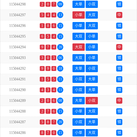
115044298
2
0
7
09
大单
小双
错
115044297
5
4
4
13
小单
大双
中
115044296
1
8
6
15
小单
大双
错
115044295
6
5
4
15
大双
小单
错
115044294
9
7
4
20
大双
小单
中
115044293
3
0
3
06
大双
小单
错
115044292
9
9
0
18
大单
小双
错
115044291
1
5
5
11
小双
大单
错
115044290
4
3
4
11
小双
大单
错
115044289
2
0
6
08
大单
小双
中
115044288
2
7
6
15
小单
大双
错
115044287
5
8
7
20
小双
大单
错
115044286
8
7
0
15
小单
大双
错