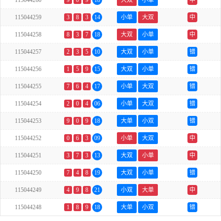
115044260
9
0
9
18
大双
小单
中
115044259
3
8
3
14
小单
大双
中
115044258
8
3
7
18
大双
小单
中
115044257
2
3
5
10
大双
小单
错
115044256
1
5
9
15
大双
小单
错
115044255
7
6
4
17
小单
大双
错
115044254
2
0
4
06
小单
大双
错
115044253
9
0
9
18
大单
小双
错
115044252
0
6
3
09
小单
大双
中
115044251
3
7
3
13
大双
小单
中
115044250
7
4
8
19
大双
小单
错
115044249
4
9
8
21
小双
大单
中
115044248
1
8
9
18
大单
小双
错