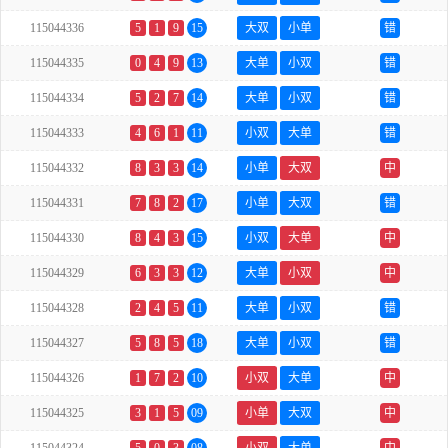
115044336
5
1
9
15
大双
小单
错
115044335
0
4
9
13
大单
小双
错
115044334
5
2
7
14
大单
小双
错
115044333
4
6
1
11
小双
大单
错
115044332
8
3
3
14
小单
大双
中
115044331
7
8
2
17
小单
大双
错
115044330
8
4
3
15
小双
大单
中
115044329
6
3
3
12
大单
小双
中
115044328
2
4
5
11
大单
小双
错
115044327
5
8
5
18
大单
小双
错
115044326
1
7
2
10
小双
大单
中
115044325
3
1
5
09
小单
大双
中