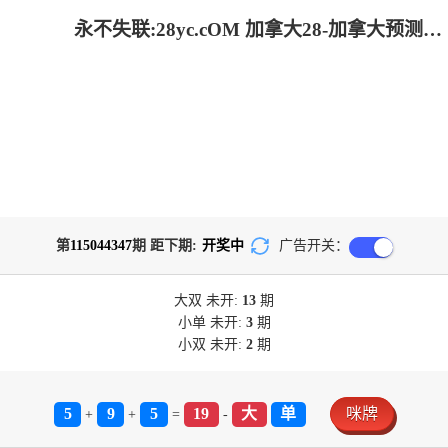
永不失联:28yc.cOM 加拿大28-加拿大预测|加拿大PC在线预测|加拿大PC结果查询|28在线预测咪牌查询_专注研究_加拿大PC组合_官方数据!
第
115044347
期 距下期:
开奖中
广告开关：
大双
未开:
13
期
小单
未开:
3
期
小双
未开:
2
期
5
9
5
19
大
单
咪牌
+
+
=
-