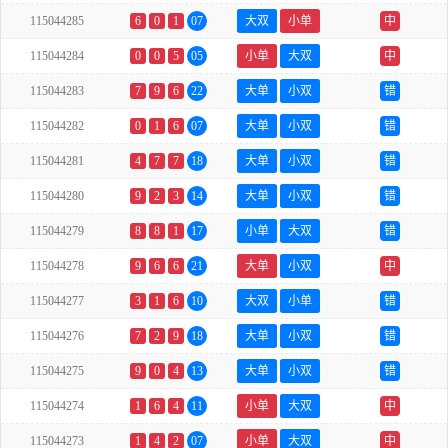
115044285
6
0
1
07
大双
小单
中
115044284
0
0
5
05
小单
大双
中
115044283
7
9
6
22
大单
小双
错
115044282
0
1
6
07
大单
小双
错
115044281
4
7
7
18
大单
小双
错
115044280
9
2
3
14
大单
小双
错
115044279
8
8
1
17
小单
大双
错
115044278
9
6
6
21
大单
小双
中
115044277
3
1
6
10
大双
小单
错
115044276
7
2
9
18
大单
小双
错
115044275
9
0
4
13
大单
小双
错
115044274
1
6
4
11
小单
大双
中
115044273
1
4
2
07
小单
大双
中