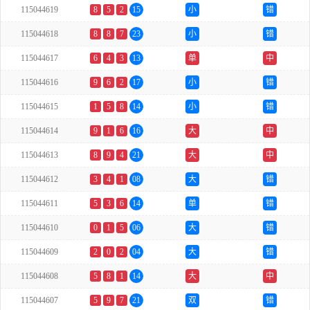
115044619
8
5
2
15
小
错
115044618
8
8
7
23
小
错
115044617
6
4
3
13
单
中
115044616
9
6
2
17
小
错
115044615
1
5
8
14
小
错
115044614
9
1
6
16
大
中
115044613
8
9
4
21
大
中
115044612
3
4
1
08
大
错
115044611
5
3
6
14
单
错
115044610
0
1
5
06
大
错
115044609
2
0
2
04
大
错
115044608
5
8
1
14
大
中
115044607
5
9
7
21
双
错