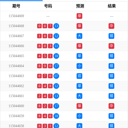
期号
号码
预测
结果
115044669
---
单
---
115044668
0
6
7
13
单
中
115044667
1
6
5
12
大
错
115044666
8
0
3
11
单
中
115044665
4
5
1
10
单
错
115044664
8
9
0
17
小
错
115044663
0
7
0
07
双
错
115044662
0
4
8
12
单
错
115044661
2
4
7
13
大
错
115044660
8
2
7
17
单
中
115044659
8
4
6
18
小
错
115044658
8
3
1
12
大
错