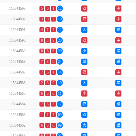
115044593
5
6
1
12
双
中
115044592
3
0
7
10
双
中
115044591
4
1
7
12
大
错
115044590
8
3
9
20
双
中
115044589
8
6
6
20
小
错
115044588
7
8
9
24
单
错
115044587
7
6
1
14
双
中
115044586
2
8
0
10
大
错
115044585
6
5
0
11
小
中
115044584
7
5
5
17
双
错
115044583
1
1
7
09
双
错
115044582
6
3
0
09
大
错