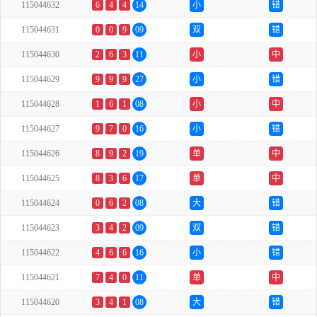
115044632
6
4
4
14
小
错
115044631
0
0
9
09
双
错
115044630
2
6
3
11
小
中
115044629
9
9
9
27
小
错
115044628
1
6
1
08
小
中
115044627
9
7
0
16
小
错
115044626
8
9
2
19
单
中
115044625
8
3
6
17
单
中
115044624
0
6
2
08
大
错
115044623
3
4
2
09
双
错
115044622
4
6
6
16
小
错
115044621
7
4
0
11
单
中
115044620
3
4
1
08
大
错