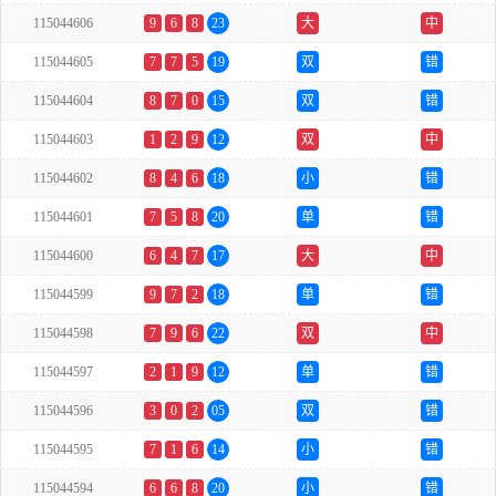
115044606
9
6
8
23
大
中
115044605
7
7
5
19
双
错
115044604
8
7
0
15
双
错
115044603
1
2
9
12
双
中
115044602
8
4
6
18
小
错
115044601
7
5
8
20
单
错
115044600
6
4
7
17
大
中
115044599
9
7
2
18
单
错
115044598
7
9
6
22
双
中
115044597
2
1
9
12
单
错
115044596
3
0
2
05
双
错
115044595
7
1
6
14
小
错
115044594
6
6
8
20
小
错