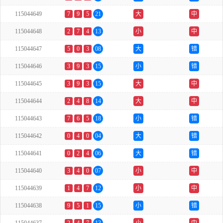
115044649
7
9
5
21
大
中
115044648
2
7
4
13
小
中
115044647
5
0
3
08
大
错
115044646
3
9
3
15
小
错
115044645
3
9
3
15
大
中
115044644
2
4
8
14
大
中
115044643
7
6
5
18
小
错
115044642
0
4
0
04
大
错
115044641
0
2
4
06
大
错
115044640
3
4
0
07
小
中
115044639
1
4
7
12
小
中
115044638
9
5
1
15
小
错