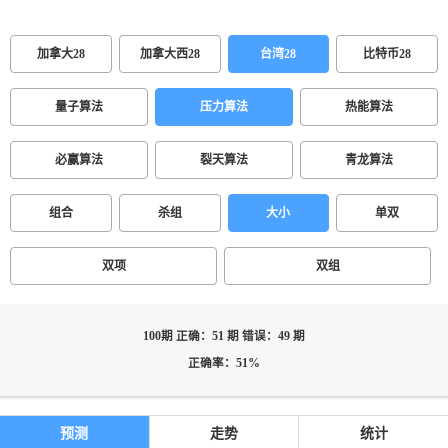
加拿大28
加拿大西28
台湾28
比特币28
量子算法
压力算法
热能算法
必赢算法
裂天算法
青龙算法
组合
杀组
大小
单双
双项
双组
100期 正确：51 期 错误：49 期
正确率：51%
预测
走势
统计