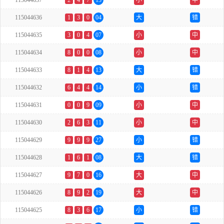
115044637
2
4
7
13
小
中
115044636
1
3
0
04
大
错
115044635
3
0
4
07
小
中
115044634
8
0
0
08
小
中
115044633
8
1
4
13
大
错
115044632
6
4
4
14
小
错
115044631
0
0
9
09
小
中
115044630
2
6
3
11
小
中
115044629
9
9
9
27
小
错
115044628
1
6
1
08
大
错
115044627
9
7
0
16
大
中
115044626
8
9
2
19
大
中
115044625
8
3
6
17
小
错