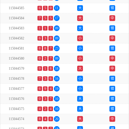
115044585
6
5
0
11
大
错
115044584
7
5
5
17
大
中
115044583
1
1
7
09
大
错
115044582
6
3
0
09
小
中
115044581
8
8
7
23
小
错
115044580
0
2
7
09
小
中
115044579
9
1
8
18
大
中
115044578
7
3
6
16
小
错
115044577
6
9
4
19
小
错
115044576
0
3
7
10
大
错
115044575
4
2
4
10
大
错
115044574
8
4
8
20
大
中