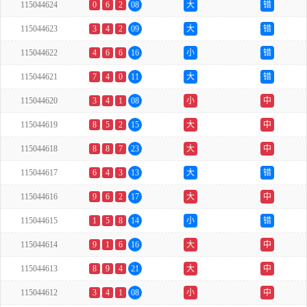
115044624
0
6
2
08
大
错
115044623
3
4
2
09
大
错
115044622
4
6
6
16
小
错
115044621
7
4
0
11
大
错
115044620
3
4
1
08
小
中
115044619
8
5
2
15
大
中
115044618
8
8
7
23
大
中
115044617
6
4
3
13
大
错
115044616
9
6
2
17
大
中
115044615
1
5
8
14
小
错
115044614
9
1
6
16
大
中
115044613
8
9
4
21
大
中
115044612
3
4
1
08
小
中