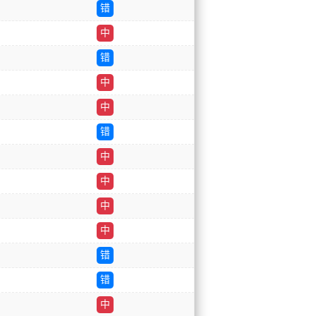
错
中
错
中
中
错
中
中
中
中
错
错
中