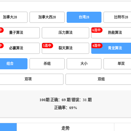
加拿大28
加拿大西28
台湾28
比特币28
量子算法
压力算法
热能算法
必赢算法
裂天算法
青龙算法
组合
杀组
大小
单双
双项
双组
100期 正确：69 期 错误：31 期
正确率：69%
走势