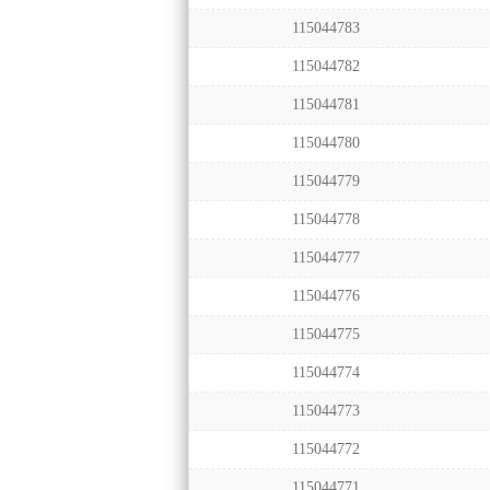
115044783
115044782
115044781
115044780
115044779
115044778
115044777
115044776
115044775
115044774
115044773
115044772
115044771