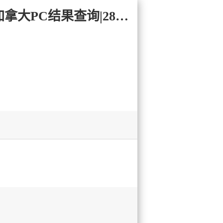
永不失联:28yc.cOM 加拿大28-加拿大预测|加拿大PC在线预测|加拿大PC结果查询|28在线预测咪牌查询_专注研究_加拿大PC组合_官方数据!