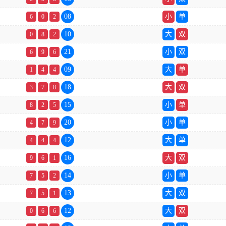
08
小
单
6
0
2
10
大
双
0
8
2
21
小
双
6
9
6
09
大
单
1
4
4
18
大
双
3
7
8
15
小
单
8
2
5
20
小
单
4
7
9
12
大
单
4
4
4
16
大
双
9
6
1
14
小
单
7
5
2
13
大
双
7
5
1
12
大
双
0
6
6