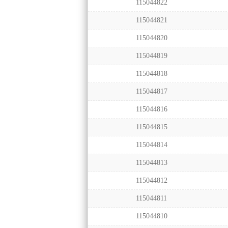
115044822
115044821
115044820
115044819
115044818
115044817
115044816
115044815
115044814
115044813
115044812
115044811
115044810