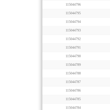
115044796
115044795
115044794
115044793
115044792
115044791
115044790
115044789
115044788
115044787
115044786
115044785
115044784