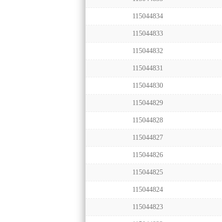
115044834
115044833
115044832
115044831
115044830
115044829
115044828
115044827
115044826
115044825
115044824
115044823