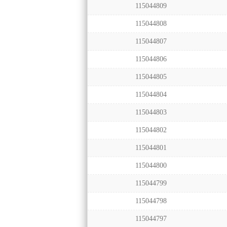
115044809
115044808
115044807
115044806
115044805
115044804
115044803
115044802
115044801
115044800
115044799
115044798
115044797