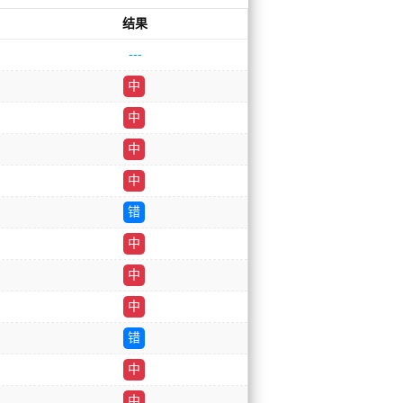
结果
---
中
中
中
中
错
中
中
中
错
中
中