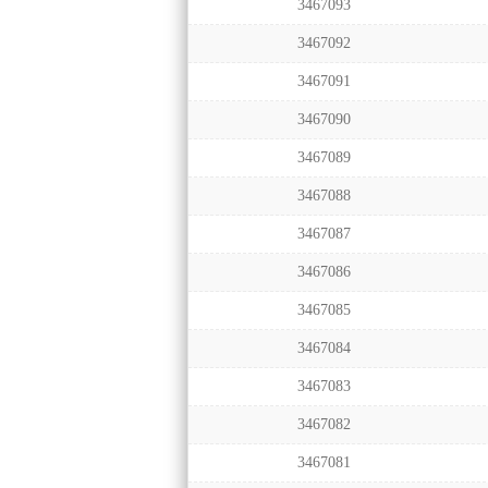
3467093
3467092
3467091
3467090
3467089
3467088
3467087
3467086
3467085
3467084
3467083
3467082
3467081