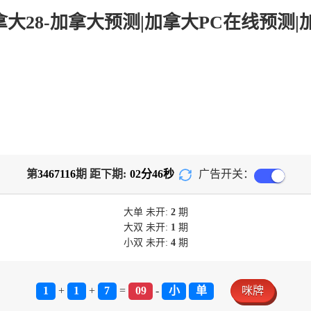
第
3467116
期 距下期:
02
分
46
秒
广告开关：
大单
未开:
2
期
大双
未开:
1
期
小双
未开:
4
期
1
+
1
+
7
=
09
-
小
单
咪牌