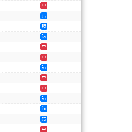
中
错
错
错
中
中
错
中
中
错
错
错
中