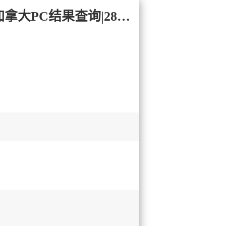
永不失联:28yc.cOM 加拿大28-加拿大预测|加拿大PC在线预测|加拿大PC结果查询|28在线预测咪牌查询_专注研究_加拿大PC组合_官方数据!