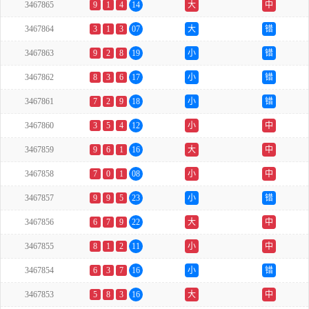
3467865
9
1
4
14
大
中
3467864
3
1
3
07
大
错
3467863
9
2
8
19
小
错
3467862
8
3
6
17
小
错
3467861
7
2
9
18
小
错
3467860
3
5
4
12
小
中
3467859
9
6
1
16
大
中
3467858
7
0
1
08
小
中
3467857
9
9
5
23
小
错
3467856
6
7
9
22
大
中
3467855
8
1
2
11
小
中
3467854
6
3
7
16
小
错
3467853
5
8
3
16
大
中