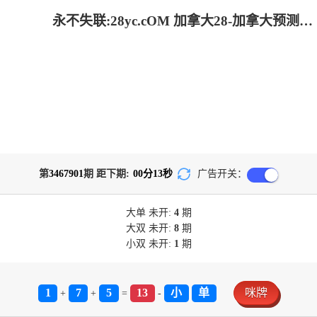
永不失联:28yc.cOM 加拿大28-加拿大预测|加拿大PC在线预测|加拿大PC结果查询|28在线预测咪牌查询_专注研究_加拿大PC组合_官方数据!
第
3467901
期 距下期:
00
分
13
秒
广告开关：
大单
未开:
4
期
大双
未开:
8
期
小双
未开:
1
期
1
7
5
13
小
单
咪牌
+
+
=
-