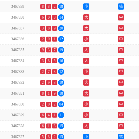
3467839
8
8
2
18
小
错
3467838
6
0
8
14
大
中
3467837
3
8
9
20
大
中
3467836
2
9
1
12
小
中
3467835
9
3
7
19
大
中
3467834
3
8
5
16
大
中
3467833
2
7
3
12
小
中
3467832
2
9
8
19
大
中
3467831
8
1
9
18
大
中
3467830
2
0
2
04
小
中
3467829
6
4
1
11
小
中
3467828
6
1
8
15
大
中
3467827
5
8
2
15
小
错