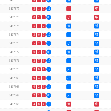
3467878
0
1
2
03
大
错
3467877
3
1
7
11
小
中
3467876
0
1
5
06
小
中
3467875
5
1
7
13
大
错
3467874
3
6
7
16
小
错
3467873
5
2
8
15
小
错
3467872
0
2
1
03
大
错
3467871
2
7
8
17
小
错
3467870
2
9
1
12
大
错
3467869
9
4
6
19
小
错
3467868
6
2
6
14
小
错
3467867
2
1
2
05
大
错
3467866
4
8
4
16
大
中