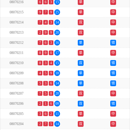
08070216
6
6
3
15
单
中
08070215
9
7
9
25
单
中
08070214
7
4
3
14
双
中
08070213
2
9
9
20
双
中
08070212
7
6
3
16
单
错
08070211
8
9
0
17
单
中
08070210
8
3
4
15
双
错
08070209
4
5
9
18
单
错
08070208
5
3
6
14
单
错
08070207
7
5
8
20
双
中
08070206
2
1
6
09
双
错
08070205
3
6
2
11
单
中
08070204
2
7
5
14
双
中