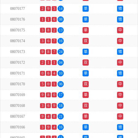
08070177
2
9
3
14
单
错
08070176
1
1
6
08
单
错
08070175
3
8
2
13
单
中
08070174
3
6
7
16
双
中
08070173
9
8
7
24
单
错
08070172
2
1
1
04
双
中
08070171
0
6
4
10
单
错
08070170
5
0
1
06
双
中
08070169
9
8
0
17
单
中
08070168
3
6
9
18
双
中
08070167
9
4
8
21
单
中
08070166
3
9
4
16
单
错