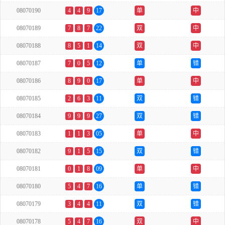
08070190
4
4
9
17
单
中
08070189
7
8
7
22
双
中
08070188
8
5
1
14
双
中
08070187
7
0
5
12
单
错
08070186
8
9
0
17
单
中
08070185
2
6
3
11
双
错
08070184
9
9
9
27
双
错
08070183
1
1
3
05
单
中
08070182
9
1
5
15
双
错
08070181
0
1
8
09
单
中
08070180
5
4
7
16
单
错
08070179
3
4
4
11
双
错
08070178
5
4
7
16
双
中