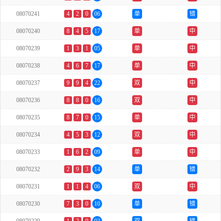
08070241
4
2
0
06
单
错
08070240
8
4
5
17
单
中
08070239
1
3
1
05
单
中
08070238
4
6
7
17
单
中
08070237
9
9
4
22
双
中
08070236
8
8
0
16
双
中
08070235
8
7
0
15
单
中
08070234
4
5
3
12
双
中
08070233
1
6
2
09
单
中
08070232
2
9
3
14
单
错
08070231
1
1
4
06
双
中
08070230
7
3
0
10
单
错