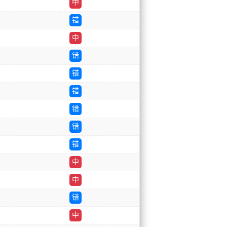
中
错
中
错
错
错
错
错
错
中
中
错
中