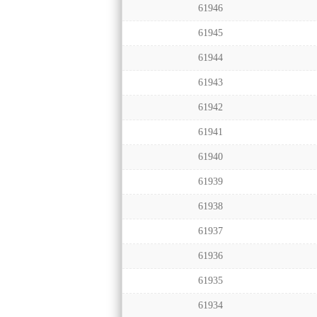
61946
61945
61944
61943
61942
61941
61940
61939
61938
61937
61936
61935
61934