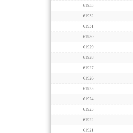
61933
61932
61931
61930
61929
61928
61927
61926
61925
61924
61923
61922
61921