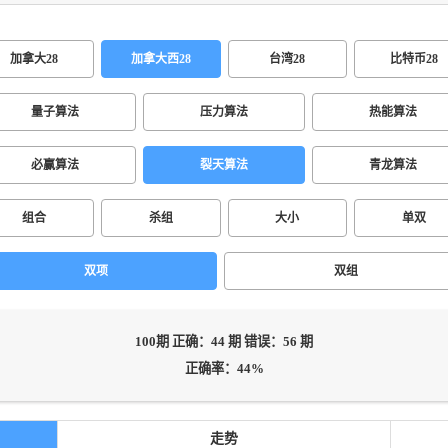
加拿大28
加拿大西28
台湾28
比特币28
量子算法
压力算法
热能算法
必赢算法
裂天算法
青龙算法
组合
杀组
大小
单双
双项
双组
100期 正确：44 期 错误：56 期
正确率：44%
走势