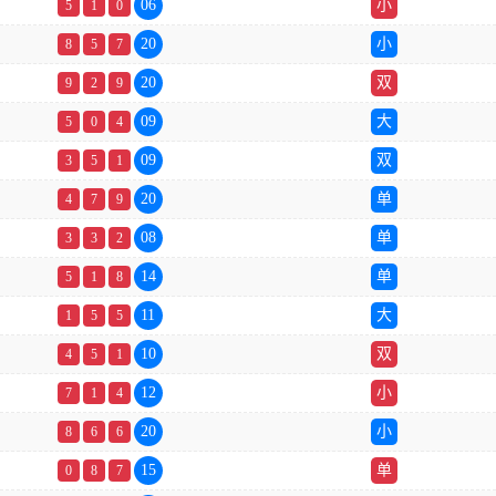
06
小
5
1
0
20
小
8
5
7
20
双
9
2
9
09
大
5
0
4
09
双
3
5
1
20
单
4
7
9
08
单
3
3
2
14
单
5
1
8
11
大
1
5
5
10
双
4
5
1
12
小
7
1
4
20
小
8
6
6
15
单
0
8
7