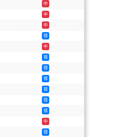
中
中
中
错
中
错
错
错
错
错
错
中
错