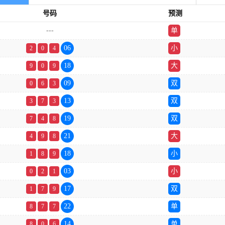
号码
预测
---
单
06
小
2
0
4
18
大
9
0
9
09
双
0
6
3
13
双
3
7
3
19
双
7
4
8
21
大
4
9
8
18
小
1
8
9
03
小
0
2
1
17
双
1
7
9
22
单
8
7
7
14
单
8
0
6