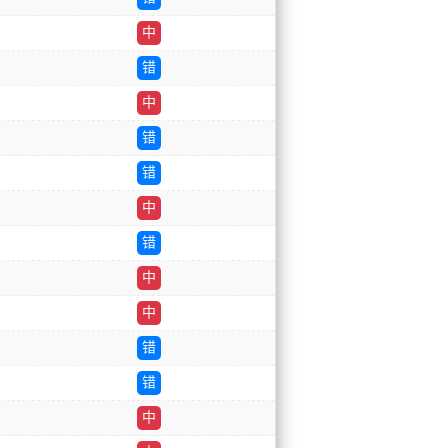
中
错
中
错
错
中
错
中
中
错
错
中