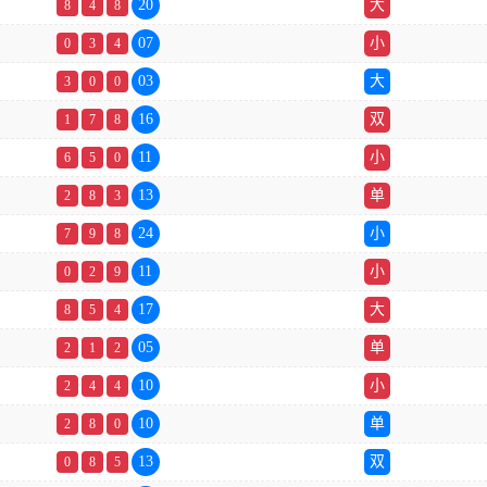
20
大
8
4
8
07
小
0
3
4
03
大
3
0
0
16
双
1
7
8
11
小
6
5
0
13
单
2
8
3
24
小
7
9
8
11
小
0
2
9
17
大
8
5
4
05
单
2
1
2
10
小
2
4
4
10
单
2
8
0
13
双
0
8
5