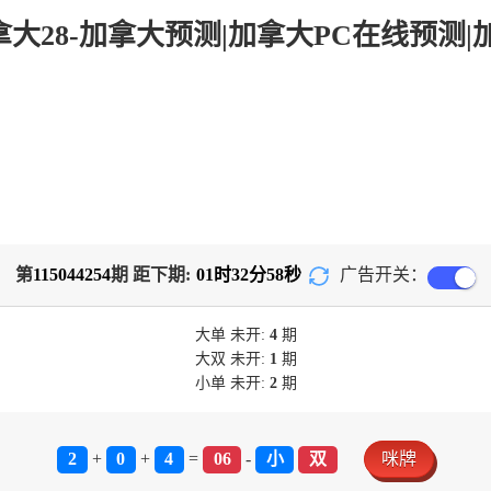
第
115044254
期 距下期:
01
时
32
分
57
秒
广告开关：
大单
未开:
4
期
大双
未开:
1
期
小单
未开:
2
期
2
+
0
+
4
=
06
-
小
双
咪牌