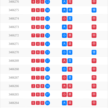
3466276
4
2
6
12
大
双
中
3466275
2
6
2
10
大
单
错
3466274
5
8
0
13
小
双
中
3466273
9
4
0
13
大
单
中
3466272
7
7
1
15
小
单
中
3466271
0
4
7
11
大
单
中
3466270
6
6
3
15
小
双
错
3466269
3
7
7
17
大
双
中
3466268
2
7
8
17
小
单
中
3466267
1
5
2
08
小
单
中
3466266
2
6
8
16
大
双
中
3466265
1
6
0
07
小
单
中
3466264
0
1
0
01
大
单
中