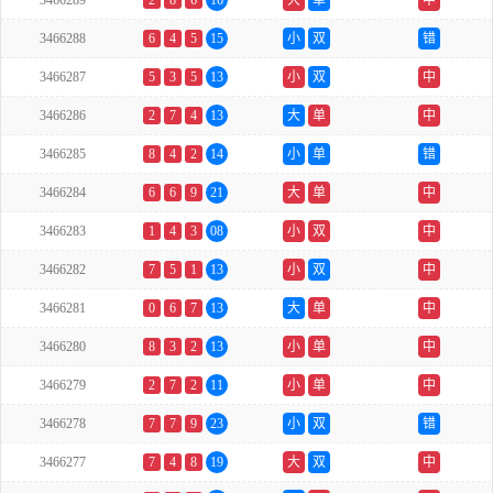
3466289
2
8
6
16
大
单
中
3466288
6
4
5
15
小
双
错
3466287
5
3
5
13
小
双
中
3466286
2
7
4
13
大
单
中
3466285
8
4
2
14
小
单
错
3466284
6
6
9
21
大
单
中
3466283
1
4
3
08
小
双
中
3466282
7
5
1
13
小
双
中
3466281
0
6
7
13
大
单
中
3466280
8
3
2
13
小
单
中
3466279
2
7
2
11
小
单
中
3466278
7
7
9
23
小
双
错
3466277
7
4
8
19
大
双
中