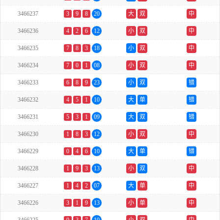
3466237
3
9
8
20
大
双
中
3466236
4
2
6
12
小
双
中
3466235
7
8
3
18
小
双
中
3466234
7
0
1
08
小
双
中
3466233
6
8
9
23
小
双
错
3466232
4
5
1
10
大
单
错
3466231
5
3
1
09
大
双
错
3466230
1
8
3
12
小
双
中
3466229
0
4
6
10
大
单
错
3466228
1
9
3
13
小
双
中
3466227
1
4
2
07
大
单
中
3466226
3
1
9
13
小
单
中