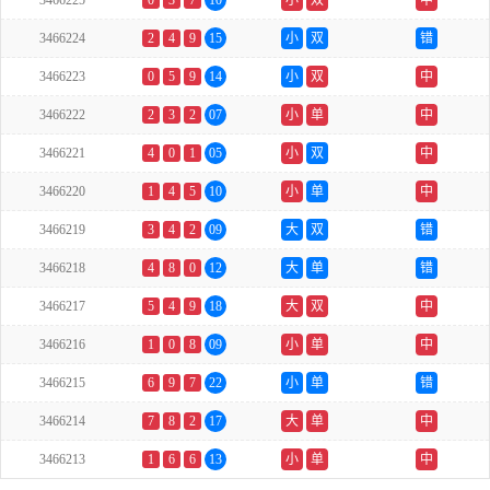
3466225
0
3
7
10
小
双
中
3466224
2
4
9
15
小
双
错
3466223
0
5
9
14
小
双
中
3466222
2
3
2
07
小
单
中
3466221
4
0
1
05
小
双
中
3466220
1
4
5
10
小
单
中
3466219
3
4
2
09
大
双
错
3466218
4
8
0
12
大
单
错
3466217
5
4
9
18
大
双
中
3466216
1
0
8
09
小
单
中
3466215
6
9
7
22
小
单
错
3466214
7
8
2
17
大
单
中
3466213
1
6
6
13
小
单
中