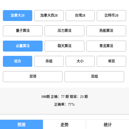
加拿大28
加拿大西28
台湾28
比特币28
量子算法
压力算法
热能算法
必赢算法
裂天算法
青龙算法
组合
杀组
大小
单双
双项
双组
100期 正确：77 期 错误：23 期
正确率：77%
预测
走势
统计