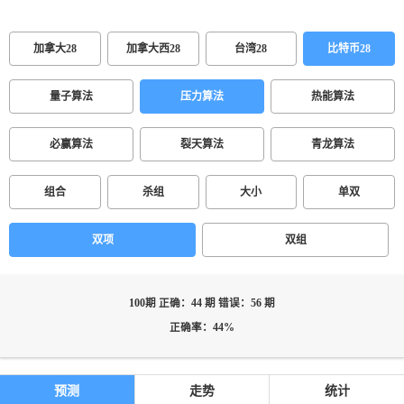
加拿大28
加拿大西28
台湾28
比特币28
量子算法
压力算法
热能算法
必赢算法
裂天算法
青龙算法
组合
杀组
大小
单双
双项
双组
100期 正确：44 期 错误：56 期
正确率：44%
预测
走势
统计